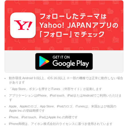
動作環境 Android 9.0以上、iOS 16.0以上 ※一部の機種では正常に動作しない場合
があります
「App Store」ボタンを押すとiTunes （外部サイト）が起動します
アプリケーションはiPhone、iPod touch、iPadまたはAndroidでご利用いただけま
す
Apple、Appleのロゴ、App Store、iPodのロゴ、iTunesは、米国および他国の
Apple Inc.の登録商標です
iPhone、iPod touch、iPadはApple Inc.の商標です
iPhone商標は、アイホン株式会社のライセンスに基づき使用されています