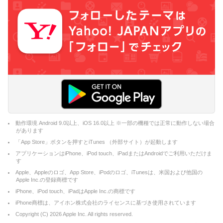
動作環境 Android 9.0以上、iOS 16.0以上 ※一部の機種では正常に動作しない場合
があります
「App Store」ボタンを押すとiTunes （外部サイト）が起動します
アプリケーションはiPhone、iPod touch、iPadまたはAndroidでご利用いただけま
す
Apple、Appleのロゴ、App Store、iPodのロゴ、iTunesは、米国および他国の
Apple Inc.の登録商標です
iPhone、iPod touch、iPadはApple Inc.の商標です
iPhone商標は、アイホン株式会社のライセンスに基づき使用されています
Copyright (C)
2026
Apple Inc. All rights reserved.