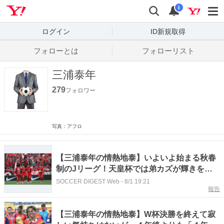
Yahoo! JAPAN
検索
通知数
i
ログイン
ID新規取得
フォローとは
フォローリスト
三浦泰年
279
フォロワー
写真：アフロ
【三浦泰年の情熱地泰】いよいよ始まる秋春
制のJリーグ！天皇杯では弟カズが輝きを放
った
SOCCER DIGEST Web
-
8/1 19:21
報告
【三浦泰年の情熱地泰】W杯決勝を終えて寂