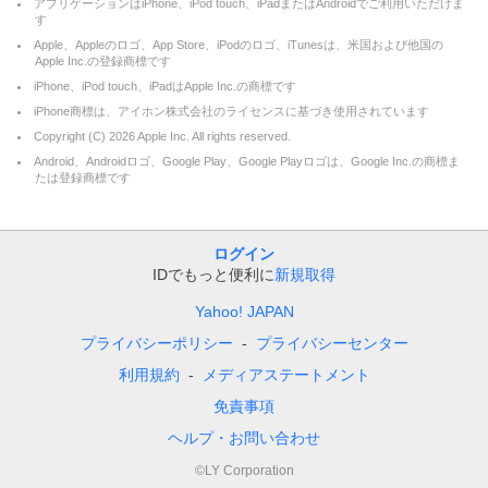
アプリケーションはiPhone、iPod touch、iPadまたはAndroidでご利用いただけま
す
Apple、Appleのロゴ、App Store、iPodのロゴ、iTunesは、米国および他国の
Apple Inc.の登録商標です
iPhone、iPod touch、iPadはApple Inc.の商標です
iPhone商標は、アイホン株式会社のライセンスに基づき使用されています
Copyright (C)
2026
Apple Inc. All rights reserved.
Android、Androidロゴ、Google Play、Google Playロゴは、Google Inc.の商標ま
たは登録商標です
ログイン
IDでもっと便利に
新規取得
Yahoo! JAPAN
プライバシーポリシー
プライバシーセンター
利用規約
メディアステートメント
免責事項
ヘルプ・お問い合わせ
©LY Corporation