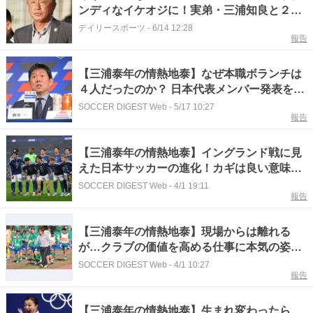
ンディなイケオジに！実弟・三浦知良と２シ
ョットに反響「カズ＆ヤス！」「最高です」
デイリースポーツ
-
6/14 12:28
報告
【三浦泰年の情熱地泰】なぜ本職ボランチは
４人だったのか？ 日本代表メンバー発表を見
て感じたこと
SOCCER DIGEST Web
-
5/17 10:27
報告
【三浦泰年の情熱地泰】イングランド戦に見
えた日本サッカーの進化！カギは良い意味で
の“裏切り”
SOCCER DIGEST Web
-
4/1 19:11
報告
【三浦泰年の情熱地泰】現場からは離れる
が…クラブの価値を高める仕事に本気の姿勢
で取り組んでいく！
SOCCER DIGEST Web
-
4/1 10:27
報告
【三浦泰年の情熱地泰】生まれ変わったら