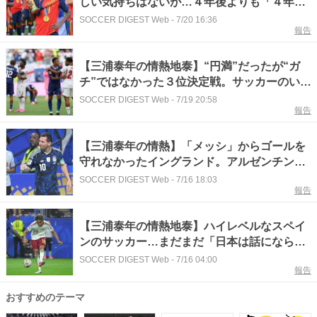
しい気持ちはないが…４年後よりも「４年
間」を大事に
SOCCER DIGEST Web
-
7/20 16:36
報告
【三浦泰年の情熱地泰】“円満”だったが“ガ
チ”ではなかった３位決定戦。サッカーのいろ
んな顔が見えた今回のW杯
SOCCER DIGEST Web
-
7/19 20:58
報告
【三浦泰年の情熱】「メッシ」からゴールを
守れなかったイングランド。アルゼンチンの
したたかさには脱帽
SOCCER DIGEST Web
-
7/16 18:03
報告
【三浦泰年の情熱地泰】ハイレベルなスペイ
ンのサッカー…まだまだ「日本は話にならな
い」のか？
SOCCER DIGEST Web
-
7/16 04:00
報告
おすすめのテーマ