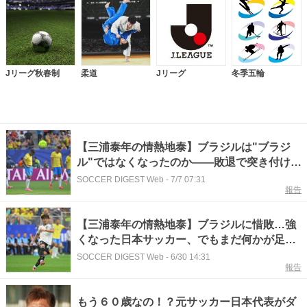
Jリーグ秋春制
柔道
Jリーグ
冬季五輪
【三浦泰年の情熱地泰】ブラジルは"ブラジ
ル"ではなくなったのか――敗退で突き付けら
れた、日本サッカーへの問い
SOCCER DIGEST Web
-
7/7 07:31
報告
【三浦泰年の情熱地泰】ブラジルに惜敗…強
くなった日本サッカー、でもまだ何かが足り
ない
SOCCER DIGEST Web
-
6/30 14:31
報告
もう６０歳なの！？元サッカー日本代表がダ