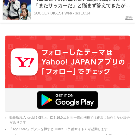
「またサッカーだ」と悩まず答えてきたが…
SOCCER DIGEST Web
-
3/3 10:14
報告
動作環境 Android 9.0以上、iOS 16.0以上 ※一部の機種では正常に動作しない場合
があります
「App Store」ボタンを押すとiTunes （外部サイト）が起動します