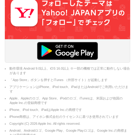
動作環境 Android 9.0以上、iOS 16.0以上 ※一部の機種では正常に動作しない場合
があります
「App Store」ボタンを押すとiTunes （外部サイト）が起動します
アプリケーションはiPhone、iPod touch、iPadまたはAndroidでご利用いただけま
す
Apple、Appleのロゴ、App Store、iPodのロゴ、iTunesは、米国および他国の
Apple Inc.の登録商標です
iPhone、iPod touch、iPadはApple Inc.の商標です
iPhone商標は、アイホン株式会社のライセンスに基づき使用されています
Copyright (C)
2026
Apple Inc. All rights reserved.
Android、Androidロゴ、Google Play、Google Playロゴは、Google Inc.の商標ま
たは登録商標です