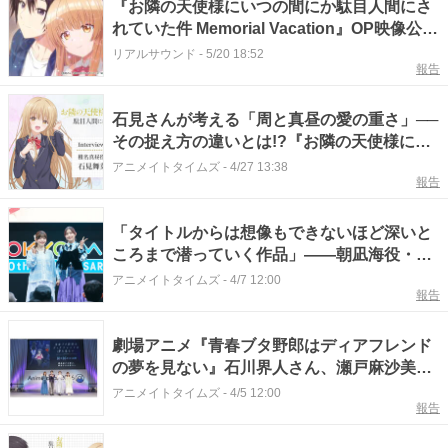
『お隣の天使様にいつの間にか駄目人間にさ
れていた件 Memorial Vacation』OP映像公
開 主題歌は石見舞菜香が歌唱
リアルサウンド
-
5/20 18:52
報告
石見さんが考える「周と真昼の愛の重さ」──
その捉え方の違いとは!?『お隣の天使様にい
つの間にか駄目人間にされていた件2』椎名
アニメイトタイムズ
-
4/27 13:38
報告
真昼役・石見舞菜香さんインタビュー
「タイトルからは想像もできないほど深いと
ころまで潜っていく作品」——朝凪海役・石
見舞菜香さん、新田新奈役・長谷川育美さん
アニメイトタイムズ
-
4/7 12:00
報告
が魅力を語る！ アニメ『クラスで2番目に
可愛い女の子と友だちになった』イベントス
テージレポート【AJ2026】
劇場アニメ『青春ブタ野郎はディアフレンド
の夢を見ない』石川界人さん、瀬戸麻沙美さ
ん、山根綺さん、石見舞菜香さんが登壇した
アニメイトタイムズ
-
4/5 12:00
報告
スペシャルステージレポート｜改めて石川さ
んが梓川咲太というキャラクターへの思い入