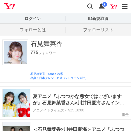
Yahoo! JAPAN
検索
通知数
i
ログイン
ID新規取得
フォローとは
フォローリスト
石見舞菜香
775
フォロワー
石見舞菜香
-
Yahoo!検索
出典：日本タレント名鑑（VIPタイムズ社）
夏アニメ『ふつつかな悪女ではございます
が』石見舞菜香さん×川井田夏海さんインタ
ビュー｜身体と心が入れ替わる難役、その演
アニメイトタイムズ
-
7/25 18:00
報告
技論に迫る
＜石見舞菜香×川井田夏海＞アニメ「ふつつ