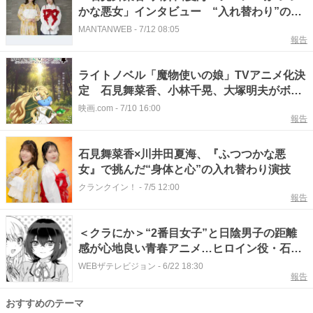
かな悪女」インタビュー “入れ替わり”の難
役 二人三脚で挑む
MANTANWEB
-
7/12 08:05
報告
ライトノベル「魔物使いの娘」TVアニメ化決
定 石見舞菜香、小林千晃、大塚明夫がボイ
スドラマから続投
映画.com
-
7/10 16:00
報告
石見舞菜香×川井田夏海、『ふつつかな悪
女』で挑んだ“身体と心”の入れ替わり演技
クランクイン！
-
7/5 12:00
報告
＜クラにか＞“2番目女子”と日陰男子の距離
感が心地良い青春アニメ…ヒロイン役・石見
舞菜香「自分のまんま」キャラの魅力を語る
WEBザテレビジョン
-
6/22 18:30
報告
【声優インタビュー前編】
おすすめのテーマ