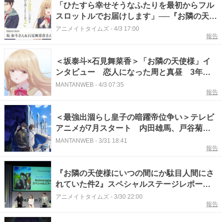
れを語る場面も!?【AJ2026】
「ひたすら幸せそうなふたりを最初からフル
スロットルでお届けします」──『お隣の天使
様にいつの間にか駄目人間にされていた件
アニメイトタイムズ
-
4/3 17:00
報告
2』藤宮 周役・坂 泰斗さん＆椎名真昼役・石
見舞菜香さんインタビュー
＜坂泰斗×石見舞菜香＞「お隣の天使様」イ
ンタビュー 恋人になった周と真昼 3年ぶ
り新作は「しっかり甘い」
MANTANWEB
-
4/3 07:35
報告
＜最強出涸らし皇子の暗躍帝位争い＞テレビ
アニメが7月スタート 内田雄馬、戸谷菊之
介、石見舞菜香、内田真礼、本渡楓出演 “な
MANTANWEB
-
3/31 18:41
報告
ろう系”ラノベ原作
『お隣の天使様にいつの間にか駄目人間にさ
れていた件2』スペシャルステージレポート
｜坂泰斗さん、石見舞菜香さんらキャスト陣
アニメイトタイムズ
-
3/30 22:00
報告
が第2期の見どころを語る！ 第1期で真昼が
「周くん」と言ったシーンのみで構成された