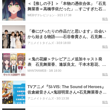
カウント動画に会場大爆笑【AJ2026】
＜【推しの子】＞「本物の憑依合体」「石見
舞菜香＝高橋李依だった」…すごすぎた石見
のアイ“高橋李依”トレースに止まない賛辞
WEBザテレビジョン
-
3/23 17:38
報告
「春にぴったりの作品だと思います」出会い
から始まる物語——石谷春貴さん、石見舞菜
香さん、鈴代紗弓さん、長谷川育美さん登壇
アニメイトタイムズ
-
3/19 18:00
報告
『クラスで２番目に可愛い女の子と友だちに
なった』先行上映会＆トークイベントレポー
ト
＜鬼の花嫁＞テレビアニメ追加キャスト発
表 石見舞菜香、逢坂良太、千本木彩花、花
江夏樹 実写映画化も話題の人気作
MANTANWEB
-
3/8 18:00
報告
TVアニメ『SI-VIS: The Sound of Heroes』
佐倉綾音さん×鬼頭明里さん×石見舞菜香さん
1クール目振り返りインタビュー｜歌が力に
アニメイトタイムズ
-
3/3 13:38
報告
なる世界で、3人が見たキャラクターの変化
とは