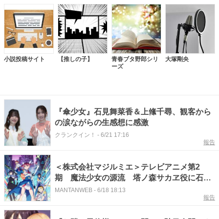
小説投稿サイト
【推しの子】
青春ブタ野郎シリ
大塚剛央
ーズ
『傘少女』石見舞菜香＆上絛千尋、観客から
の涙ながらの生感想に感激
クランクイン！
-
6/21 17:16
報告
＜株式会社マジルミエ＞テレビアニメ第2
期 魔法少女の源流 塔ノ森サカヱ役に石見
舞菜香 福西勝也も出演
MANTANWEB
-
6/18 18:13
報告