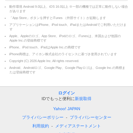
動作環境 Android 9.0以上、iOS 16.0以上 ※一部の機種では正常に動作しない場合
があります
「App Store」ボタンを押すとiTunes （外部サイト）が起動します
アプリケーションはiPhone、iPod touch、iPadまたはAndroidでご利用いただけま
す
Apple、Appleのロゴ、App Store、iPodのロゴ、iTunesは、米国および他国の
Apple Inc.の登録商標です
iPhone、iPod touch、iPadはApple Inc.の商標です
iPhone商標は、アイホン株式会社のライセンスに基づき使用されています
Copyright (C)
2026
Apple Inc. All rights reserved.
Android、Androidロゴ、Google Play、Google Playロゴは、Google Inc.の商標ま
たは登録商標です
ログイン
IDでもっと便利に
新規取得
Yahoo! JAPAN
プライバシーポリシー
プライバシーセンター
利用規約
メディアステートメント