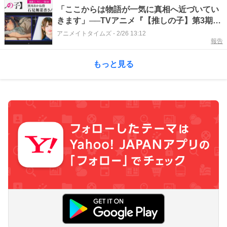
「ここからは物語が一気に真相へ近づいてい
きます」──TVアニメ『【推しの子】第3期』
黒川あかね役・石見舞菜香さん【連載インタ
アニメイトタイムズ
-
2/26 13:12
報告
ビュー第3回】
もっと見る