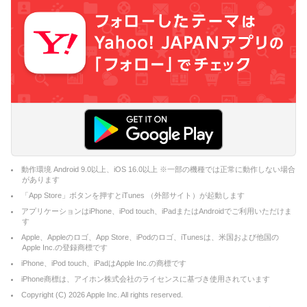
動作環境 Android 9.0以上、iOS 16.0以上 ※一部の機種では正常に動作しない場合
があります
「App Store」ボタンを押すとiTunes （外部サイト）が起動します
アプリケーションはiPhone、iPod touch、iPadまたはAndroidでご利用いただけま
す
Apple、Appleのロゴ、App Store、iPodのロゴ、iTunesは、米国および他国の
Apple Inc.の登録商標です
iPhone、iPod touch、iPadはApple Inc.の商標です
iPhone商標は、アイホン株式会社のライセンスに基づき使用されています
Copyright (C)
2026
Apple Inc. All rights reserved.