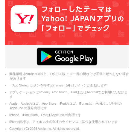
動作環境 Android 9.0以上、iOS 16.0以上 ※一部の機種では正常に動作しない場合
があります
「App Store」ボタンを押すとiTunes （外部サイト）が起動します
アプリケーションはiPhone、iPod touch、iPadまたはAndroidでご利用いただけま
す
Apple、Appleのロゴ、App Store、iPodのロゴ、iTunesは、米国および他国の
Apple Inc.の登録商標です
iPhone、iPod touch、iPadはApple Inc.の商標です
iPhone商標は、アイホン株式会社のライセンスに基づき使用されています
Copyright (C)
2026
Apple Inc. All rights reserved.