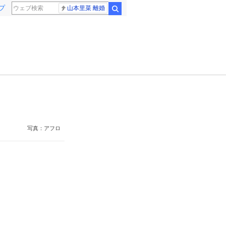
プ
山本里菜 離婚
検索
写真：アフロ