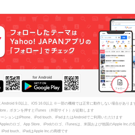
for Android
 Android 9.0以上、iOS 16.0以上 ※一部の機種では正常に動作しない場合がありま
 Store」ボタンを押すとiTunes （外部サイト）が起動します
ションはiPhone、iPod touch、iPadまたはAndroidでご利用いただけます
、Appleのロゴ、App Store、iPodのロゴ、iTunesは、米国および他国のApple Inc
、iPod touch、iPadはApple Inc.の商標です