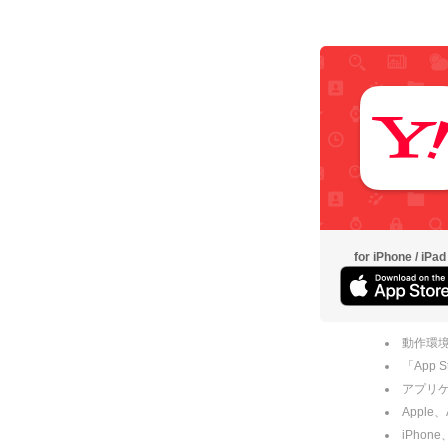
for iPhone / iPad
動作環境
「App
アプリケー
Apple
iPhone