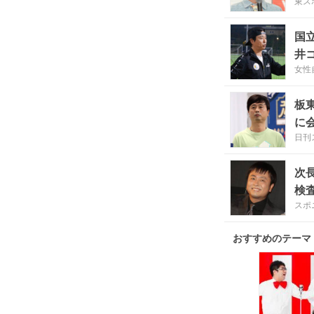
東ス
国
井
女性
板
に
日刊
次
検
スポ
おすすめのテーマ