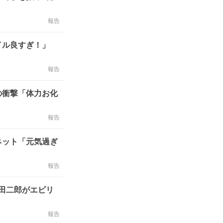
報告
イル良すぎ！」
報告
の衝撃「体力お化
報告
ネット「元気過ぎ
報告
西田二郎がエビリ
報告