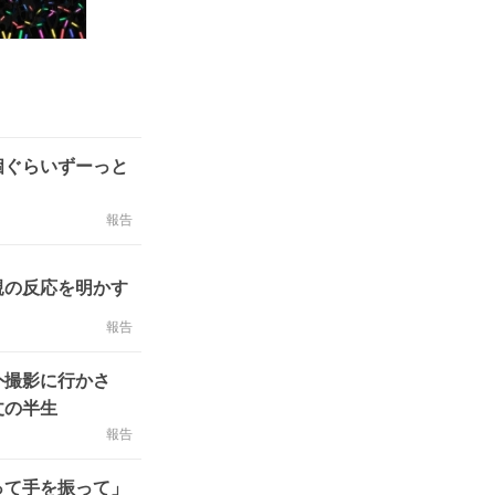
個ぐらいずーっと
報告
親の反応を明かす
報告
外撮影に行かさ
丈の半生
報告
って手を振って」