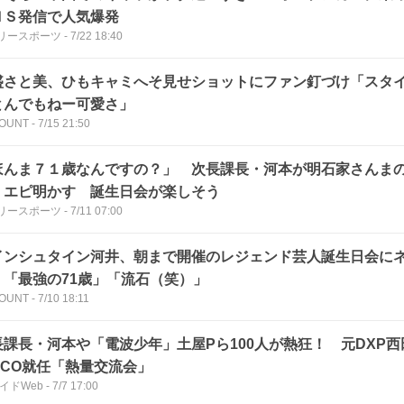
ＮＳ発信で人気爆発
リースポーツ
-
7/22 18:40
盛さと美、ひもキャミへそ見せショットにファン釘づけ「スタ
とんでもねー可愛さ」
OUNT
-
7/15 21:50
ほんま７１歳なんですの？」 次長課長・河本が明石家さんま
」エピ明かす 誕生日会が楽しそう
リースポーツ
-
7/11 07:00
インシュタイン河井、朝まで開催のレジェンド芸人誕生日会に
」「最強の71歳」「流石（笑）」
OUNT
-
7/10 18:11
長課長・河本や「電波少年」土屋Pら100人が熱狂！ 元DXP
CCO就任「熱量交流会」
ガイドWeb
-
7/7 17:00