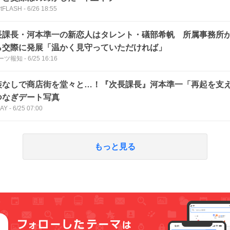
rtFLASH
-
6/26 18:55
長課長・河本準一の新恋人はタレント・礒部希帆 所属事務所
ら交際に発展「温かく見守っていただければ」
ーツ報知
-
6/25 16:16
装なしで商店街を堂々と…！『次長課長』河本準一「再起を支
つなぎデート写真
DAY
-
6/25 07:00
もっと見る