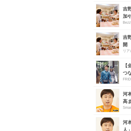
吉
加
Bezz
吉
開
リア
【
つ
FRI
河
高
Sma
河
人