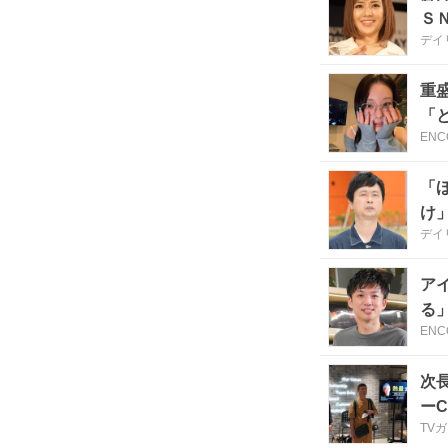
Ｓ
デイ
重
「
ENC
「
け
デイ
ア
る
ENC
次
ー
TV