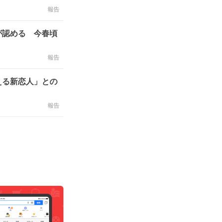
報告
が認める 今春頃
報告
える新恋人」との
報告