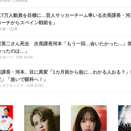
ポWEB
-
23時間前
立7万人動員を目標に…芸人サッカーチーム率いる次長課長・河
コーチからスペイン戦術を」
自身
-
1日前
東英二さん死去 次長課長河本「もう一回…会いたかった…」
会ったのは…」
スポーツ
-
7/28 15:44
長課長・河本、目に異変「1カ月前から急に…わかる人おる？」
査」「急いで眼科へ！」
ニチアネックス
-
7/28 12:52