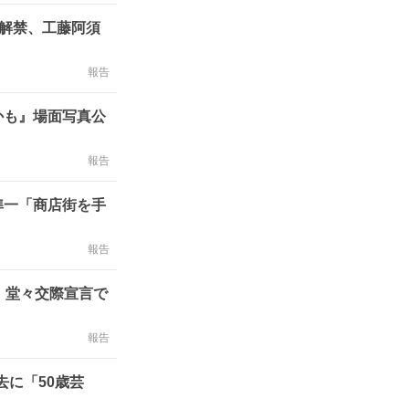
点解禁、工藤阿須
報告
かも』場面写真公
報告
準一「商店街を手
報告
」堂々交際宣言で
報告
去に「50歳芸