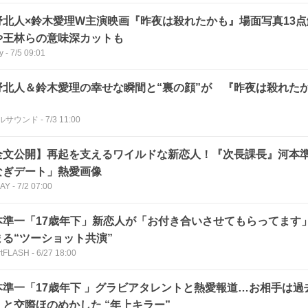
野北人×鈴木愛理W主演映画『昨夜は殺れたかも』場面写真13
や王林らの意味深カットも
y
-
7/5 09:01
野北人＆鈴木愛理の幸せな瞬間と“裏の顔”が 『昨夜は殺れた
ルサウンド
-
7/3 11:00
全文公開】再起を支えるワイルドな新恋人！『次長課長』河本
なぎデート」熱愛画像
DAY
-
7/2 07:00
本準一「17歳年下」新恋人が「お付き合いさせてもらってます
まる“ツーショット共演”
rtFLASH
-
6/27 18:00
本準一「17歳年下 」グラビアタレントと熱愛報道…お相手は過
」と交際ほのめかした “年上キラー”