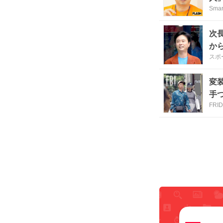
Sma
次
か
スポ
変
手
FRI