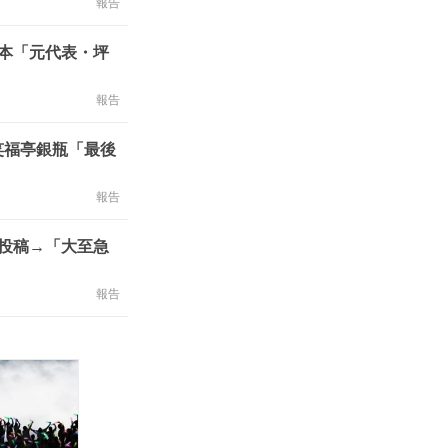
報告
本「元代表・坪
報告
笑福亭銀瓶「最後
報告
投稿→「大至急
報告