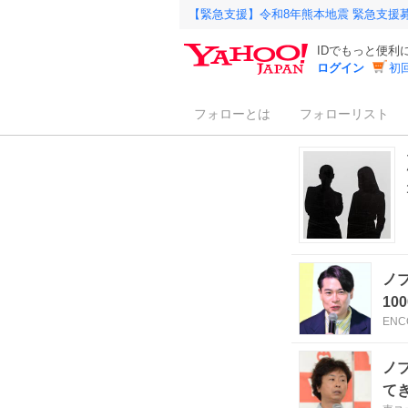
【緊急支援】令和8年熊本地震 緊急支援
IDでもっと便利
ログイン
初
フォローとは
フォローリスト
ノ
10
ENC
ノ
て