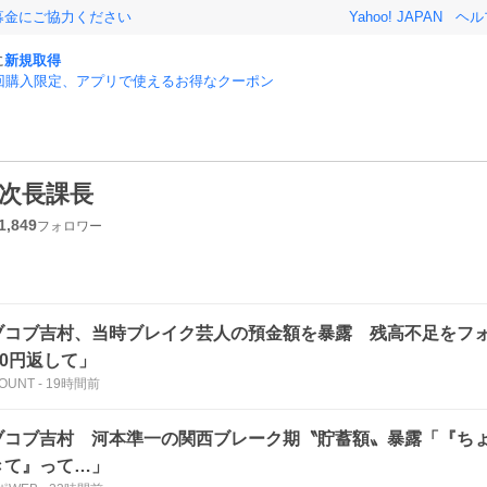
募金にご協力ください
Yahoo! JAPAN
ヘル
に
新規取得
回購入限定、アプリで使えるお得なクーポン
次長課長
1,849
フォロワー
ブコブ吉村、当時ブレイク芸人の預金額を暴露 残高不足をフ
00円返して」
OUNT
-
19時間前
ブコブ吉村 河本準一の関西ブレーク期〝貯蓄額〟暴露「『ち
きて』って…」