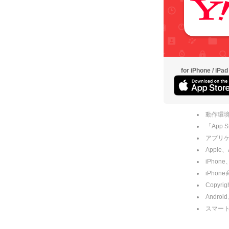
for iPhone / iPad
動作環境
「App
アプリケー
Apple
iPhone
iPho
Copyrig
Andro
スマー