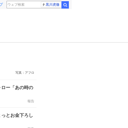
プ
黒川虎徹
検索
写真：アフロ
ォロー「あの時の
報告
ょっとお金下ろし