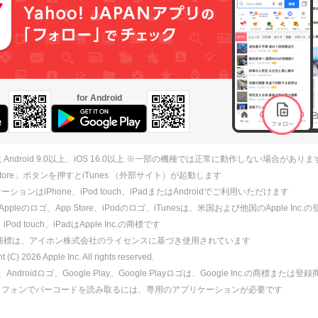
for Android
 Android 9.0以上、iOS 16.0以上 ※一部の機種では正常に動作しない場合がありま
 Store」ボタンを押すとiTunes （外部サイト）が起動します
ションはiPhone、iPod touch、iPadまたはAndroidでご利用いただけます
、Appleのロゴ、App Store、iPodのロゴ、iTunesは、米国および他国のApple Inc
、iPod touch、iPadはApple Inc.の商標です
ne商標は、アイホン株式会社のライセンスに基づき使用されています
ht (C)
2026
Apple Inc. All rights reserved.
id、Androidロゴ、Google Play、Google Playロゴは、Google Inc.の商標または
トフォンでバーコードを読み取るには、専用のアプリケーションが必要です