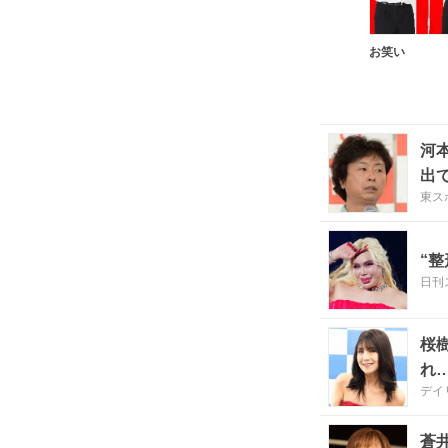
お笑い
河
出
東ス
“
日刊
桜
れ
デイ
蒼