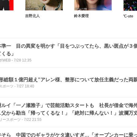
吉野北人
鈴木愛理
℃-ute
本準一 目の異変を明かす「目をつぶってたら、黒い斑点が３
てくる」
ポWEB
-
7/28 12:35
整形総額１億円超え”アレン様、整形について放任主義だった両
スポーツ
-
7/27 18:40
樹ルイ「一ノ瀬雅子」で芸能活動スタートも 社長が借金で海
…父から勘当「帰ってくるな！」「絶対に帰んない！」波瀾万
リースポーツ
-
7/22 21:55
井そら 中国でのギャラがケタ違いすぎ…「オープンカーに乗