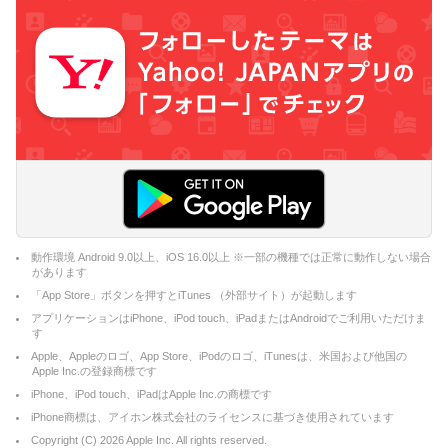
動作環境 Android 9.0以上、iOS 16.0以上 ※一部の機種では正常に動作しない場合
があります
「App Store」ボタンを押すとiTunes （外部サイト）が起動します
アプリケーションはiPhone、iPod touch、iPadまたはAndroidでご利用いただけま
す
Apple、Appleのロゴ、App Store、iPodのロゴ、iTunesは、米国および他国の
Apple Inc.の登録商標です
iPhone、iPod touch、iPadはApple Inc.の商標です
iPhone商標は、アイホン株式会社のライセンスに基づき使用されています
Copyright (C)
2026
Apple Inc. All rights reserved.