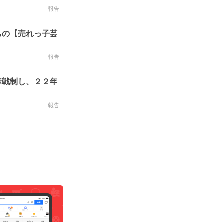
報告
ちの【売れっ子芸
報告
奪戦制し、２２年
報告