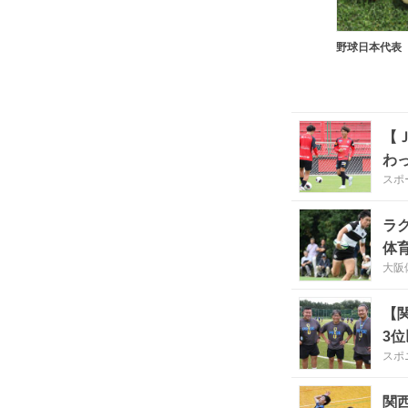
野球日本代表
【
わ
スポ
ラ
体
大阪
【
3
スポ
関