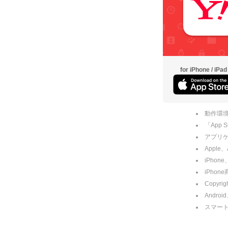
for iPhone / iPad
動作環境
「App
アプリケー
Apple
iPhone
iPho
Copyrig
Andro
スマー