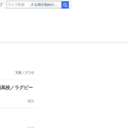
プ
お前が始めた物語だろ
検索
写真：アフロ
陽高校／ラグビー
報告