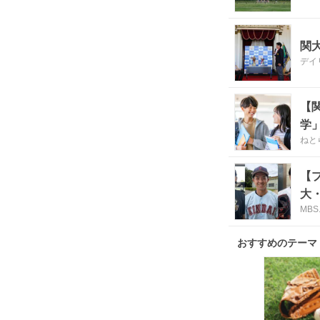
関
デイ
【
学
ねと
【
大
MB
おすすめのテーマ