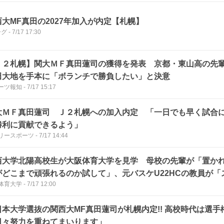
西大MF真田の2027年加入が内定【札幌】
ーグ
-
7/17 17:30
Ｊ２札幌】関大ＭＦ真田蓮司の獲得を発表 京都・東山高の先
田大地を手本に「ボランチで勝負したい」と決意
ーツ報知
-
7/17 15:17
大ＭＦ真田蓮司 Ｊ２札幌への加入内定 「一日でも早く試合
勝利に貢献できるよう」
リースポーツ
-
7/17 14:44
西大学北陽高校生が大阪体育大学を見学 母校の先輩が「置か
がどこまで頑張れるのか試して」、元バスケU22HCの教員が「
体育大学
-
7/17 12:00
のは聴く力」とエール
日本大学選抜の関西大MF真田蓮司が札幌内定!! 高校時代は選手
日々努力を重ねてまいります」