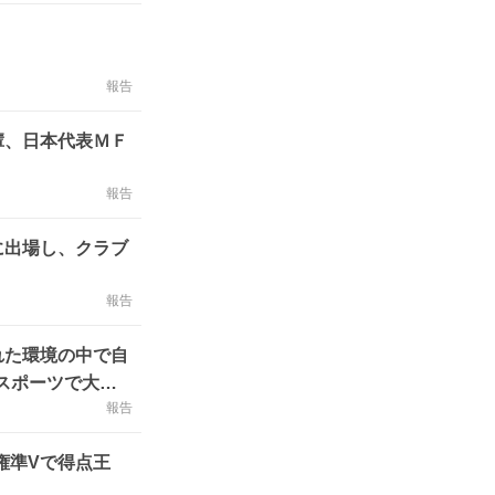
報告
輩、日本代表ＭＦ
報告
に出場し、クラブ
報告
れた環境の中で自
スポーツで大切
報告
権準Vで得点王