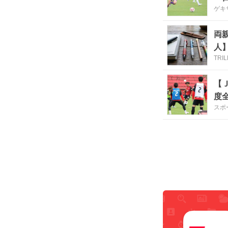
ゲキ
両
人
TRI
【
度
スポ