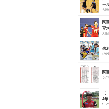
ー
大阪
関
育
大阪
未
紀伊
関西
ラグ
【
4
ST