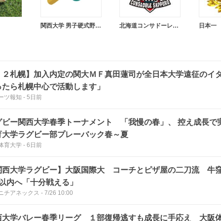
関西大学 男子硬式野球部
北海道コンサドーレ札幌
日本一
Ｊ２札幌】加入内定の関大ＭＦ真田蓮司が全日本大学遠征のイ
ったら札幌中心で活動します」
ーツ報知
-
5日前
グビー関西大学春季トーナメント 「我慢の春」、 控え成長で
育大学ラグビー部プレーバック春～夏
体育大学
-
6日前
関西大学ラグビー】大阪国際大 コーチとピザ屋の二刀流 牛
位以内へ「十分戦える」
ニチアネックス
-
7/26 10:00
西大学バレー春季リーグ １部復帰逃すも成長に手応え 大阪