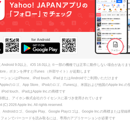
for Android
 Android 9.0以上、iOS 16.0以上 ※一部の機種では正常に動作しない場合がありま
 Store」ボタンを押すとiTunes （外部サイト）が起動します
ションはiPhone、iPod touch、iPadまたはAndroidでご利用いただけます
、Appleのロゴ、App Store、iPodのロゴ、iTunesは、米国および他国のApple Inc
、iPod touch、iPadはApple Inc.の商標です
ne商標は、アイホン株式会社のライセンスに基づき使用されています
ht (C)
2026
Apple Inc. All rights reserved.
id、Androidロゴ、Google Play、Google Playロゴは、Google Inc.の商標または
トフォンでバーコードを読み取るには、専用のアプリケーションが必要です