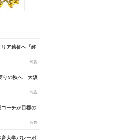
タリア遠征へ「終
報告
実りの秋へ 大阪
報告
窪コーチが目標の
報告
体育大学バレーボ