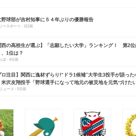
大野球部が吉村知事に５４年ぶりの優勝報告
リースポーツ
-
3日前
関西の高校生が選ぶ】「志願したい大学」ランキング！ 第2位
」、1位は？
らぼ
-
4日前
プロ注目】関西に逸材ずらり!“ドラ1候補”大学生3投手が語った
・米沢友翔投手「野球選手になって地元の被災地を元気づけた
Sニュース
-
5日前