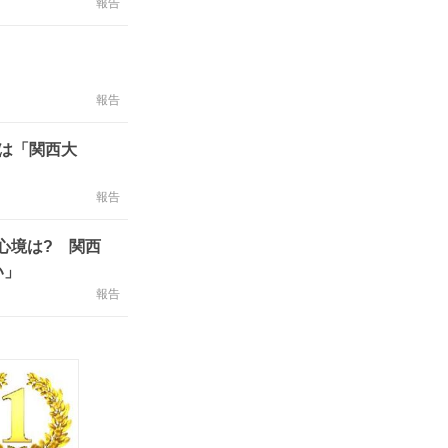
報告
報告
は「関西大
報告
心境は? 関西
い」
報告