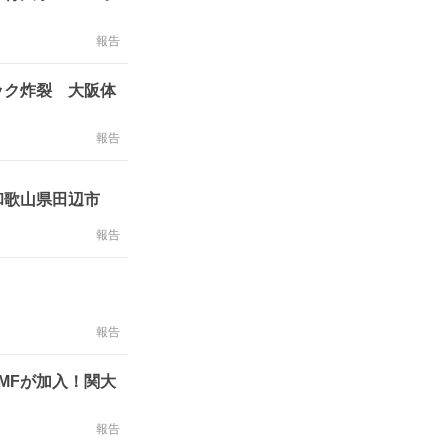
報告
ック炸裂 大阪体
報告
和歌山県田辺市
報告
報告
MFが加入！関大
報告