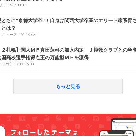
サカ
-
7/17 11:19
親ともに“京都大学卒”！自身は関西大学卒業のエリート家系育
】とは？
LL ニュース
-
7/17 07:35
Ｊ２札幌】関大ＭＦ真田蓮司の加入内定 Ｊ複数クラブとの争
全国高校選手権得点王の万能型ＭＦを獲得
ーツ報知
-
7/17 05:00
もっと見る