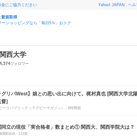
募金にご協力ください
Yahoo! JAPAN
ヘル
に
新規取得
フーショッピングなら「毎日5％」おトク
関西大学
4,374
フォロワー
ラグリパWest】娘との思い出に向けて。梶村真也 [関西大学北
督]
ビーリパブリック（ラグビーマガジン）
-
8時間前
関同立の現役「実合格者」数まとめ① 関西大、関西学院大は？
新聞EduA
-
1日前