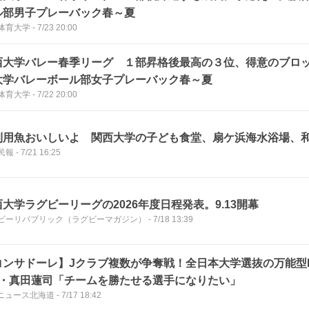
ル部男子プレーバック春～夏
体育大学
-
7/23 20:00
西大学バレー春季リーグ １部昇格後最高の３位、得意のブロ
大学バレーボール部女子プレーバック春～夏
体育大学
-
7/22 20:00
利用魚おいしいよ 関西大学の子ども食堂、扇ケ浜海水浴場、
民報
-
7/21 16:25
大学ラグビーリーグの2026年度日程発表。9.13開幕
ビーリパブリック（ラグビーマガジン）
-
7/18 13:39
コンサドーレ】Jクラブ複数が争奪戦！全日本大学選抜の万能型
年・真田蓮司「チームを勝たせる選手になりたい」
Vニュース北海道
-
7/17 18:42