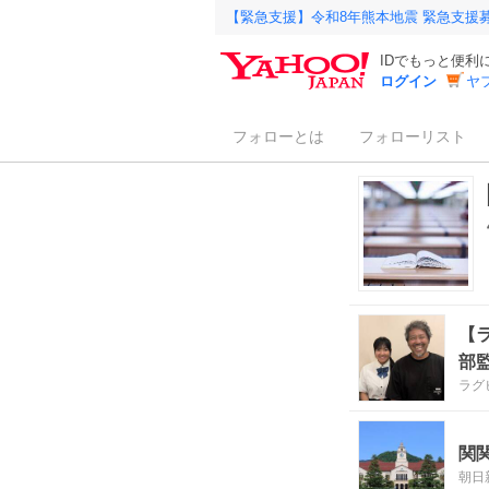
【緊急支援】令和8年熊本地震 緊急支援
IDでもっと便利
ログイン
ヤ
フォローとは
フォローリスト
【
部監
ラグ
関
朝日