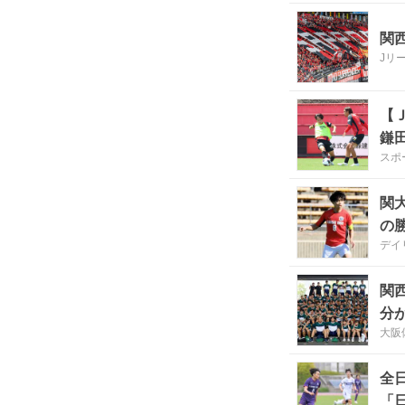
関
Jリ
【
鎌
スポ
関
の
デイ
関
分
大阪
な
全
「