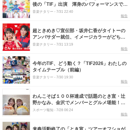
後の「TIF」出演 渾身のパフォーマンスで初
日メインステージを締めくくる
音楽ナタリー
-
7/31 22:40
報告
超ときめき♡宣伝部・坂井仁香がタイトーの
アンバサダー就任、イメージカラーがどちら
も赤
音楽ナタリー
-
7/31 13:19
報告
今年のTIF、どう動く？「TIF2026」わたしの
タイムテーブル（前編）
音楽ナタリー
-
7/30 19:30
報告
わんこそば１００杯達成で話題のとき宣・辻
野かなみ、金沢でメンバーとグルメ堪能！
「かわいさ最強すぎる」
スポーツ報知
-
7/28 06:24
報告
来春活動終了の「とき宣」ツアーオフショが