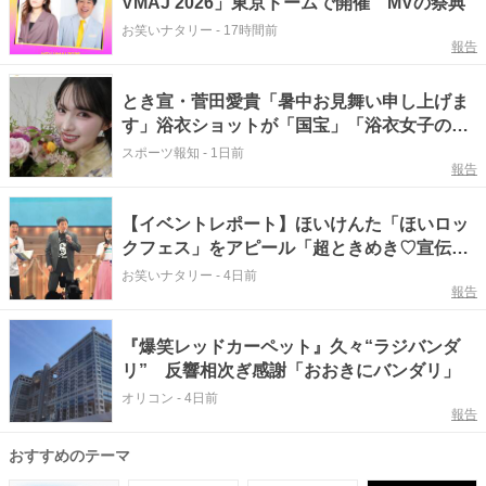
VMAJ 2026」東京ドームで開催 MVの祭典
お笑いナタリー
-
17時間前
報告
とき宣・菅田愛貴「暑中お見舞い申し上げま
す」浴衣ショットが「国宝」「浴衣女子の中
で１番」「美しすぎる…」
スポーツ報知
-
1日前
報告
【イベントレポート】ほいけんた「ほいロッ
クフェス」をアピール「超ときめき♡宣伝部
とコラボします」
お笑いナタリー
-
4日前
報告
『爆笑レッドカーペット』久々“ラジバンダ
リ” 反響相次ぎ感謝「おおきにバンダリ」
オリコン
-
4日前
報告
おすすめのテーマ