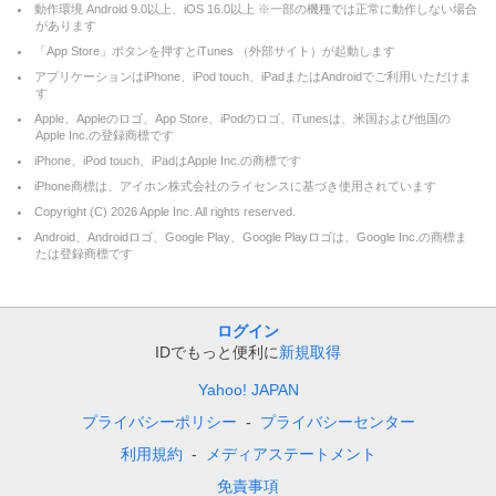
動作環境 Android 9.0以上、iOS 16.0以上 ※一部の機種では正常に動作しない場合
があります
「App Store」ボタンを押すとiTunes （外部サイト）が起動します
アプリケーションはiPhone、iPod touch、iPadまたはAndroidでご利用いただけま
す
Apple、Appleのロゴ、App Store、iPodのロゴ、iTunesは、米国および他国の
Apple Inc.の登録商標です
iPhone、iPod touch、iPadはApple Inc.の商標です
iPhone商標は、アイホン株式会社のライセンスに基づき使用されています
Copyright (C)
2026
Apple Inc. All rights reserved.
Android、Androidロゴ、Google Play、Google Playロゴは、Google Inc.の商標ま
たは登録商標です
ログイン
IDでもっと便利に
新規取得
Yahoo! JAPAN
プライバシーポリシー
プライバシーセンター
利用規約
メディアステートメント
免責事項