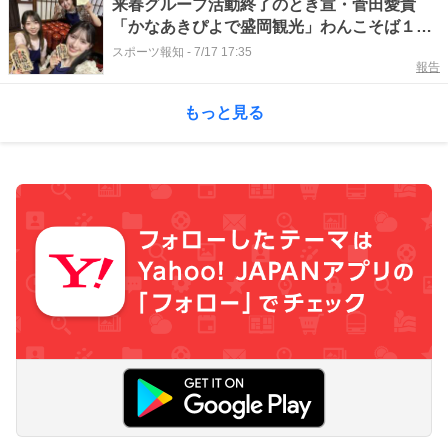
来春グループ活動終了のとき宣・菅田愛貴
「かなあきぴよで盛岡観光」わんこそば１０
０杯「根性で頑張りました！」
スポーツ報知
-
7/17 17:35
報告
もっと見る