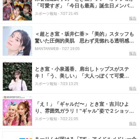
「可愛すぎ」「今日も最高」誕生日メンバー
の巨大ケーキも話題…小泉遥香が公開
スポーツ報知
-
7/27 21:45
報告
＜超とき宣・坂井仁香＞「美的」スタッフも
驚いた圧倒的美肌 思わず見惚れる透明感を
披露
MANTANWEB
-
7/27 19:05
報告
とき宣・小泉遥香、肩出しトップスがステ
キ！「う、美しい」「大人っぽくて可愛
い！！」
スポーツ報知
-
7/23 13:25
報告
「え！」「ギャルだ〜」とき宣・吉川ひよ
り、雰囲気ガラリ！“ギャル”姿で２ショット
「ぴよまる爆誕」
スポーツ報知
-
7/22 21:05
報告