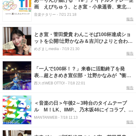
あーりんが届ける「TIF」アイドルメドレー企
画 えびちゅう、とき宣・小泉遥香、東北
産、きゅるしてら参加
音楽ナタリー
-
7/21 21:18
報告
とき宣・菅田愛貴 わんこそば100杯達成ショ
ットを公開!辻野かなみ＆吉川ひよりと合わせ
て308杯の脅威の記録に「すごすぎる!」「フ
めざましmedia
-
7/19 21:30
報告
ードファイターじゃん!」
「一人で100杯！？」来春に活動終了を発
表…超ときめき宣伝部・辻野かなみが〝衝撃
写真〟公開「あの華奢な体のどこに…」「大
西スポWEB OTTO!
-
7/18 22:01
報告
食いの仕事オファー来ますよ」
＜音楽の日＞午後2～3時台のタイムテーブ
ル M！LK、IIMP.、乃木坂46にイコラブ、と
き宣も
MANTANWEB
-
7/18 11:13
報告