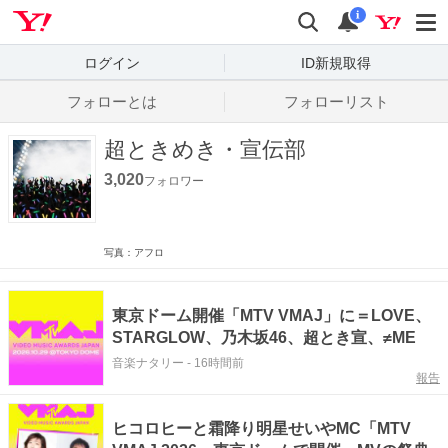
Yahoo! JAPAN
検索
通知数
i
ログイン
ID新規取得
フォローとは
フォローリスト
超ときめき・宣伝部
3,020
フォロワー
写真：アフロ
東京ドーム開催「MTV VMAJ」に＝LOVE、
STARGLOW、乃木坂46、超とき宣、≠ME
音楽ナタリー
-
16時間前
報告
ヒコロヒーと霜降り明星せいやMC「MTV