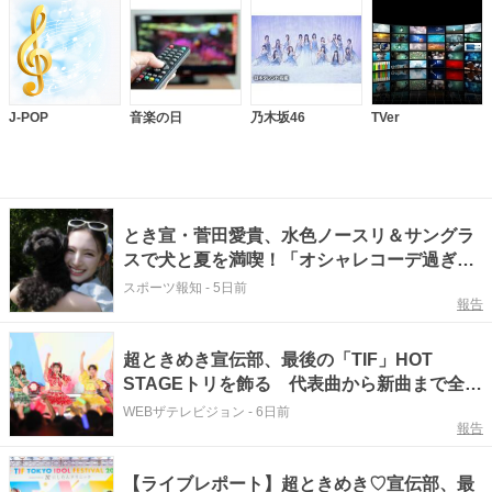
J-POP
音楽の日
乃木坂46
TVer
とき宣・菅田愛貴、水色ノースリ＆サングラ
スで犬と夏を満喫！「オシャレコーデ過ぎ
る！」「水色似合うなぁ」
スポーツ報知
-
5日前
報告
超ときめき宣伝部、最後の「TIF」HOT
STAGEトリを飾る 代表曲から新曲まで全力
パフォーマンスで魅了＜TIF2026＞
WEBザテレビジョン
-
6日前
報告
【ライブレポート】超ときめき♡宣伝部、最