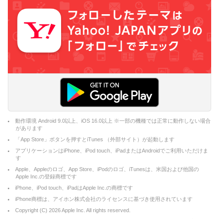
動作環境 Android 9.0以上、iOS 16.0以上 ※一部の機種では正常に動作しない場合
があります
「App Store」ボタンを押すとiTunes （外部サイト）が起動します
アプリケーションはiPhone、iPod touch、iPadまたはAndroidでご利用いただけま
す
Apple、Appleのロゴ、App Store、iPodのロゴ、iTunesは、米国および他国の
Apple Inc.の登録商標です
iPhone、iPod touch、iPadはApple Inc.の商標です
iPhone商標は、アイホン株式会社のライセンスに基づき使用されています
Copyright (C)
2026
Apple Inc. All rights reserved.