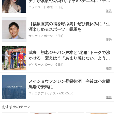
デ」が素敵⇨ふんわりキャミ×デニムに「ティ
ンカーベルみたい」の声
ハフポスト日本版
-
2日前
報告
【福原直英の福を呼ぶ馬】ぜひ夏休みに「生
涯楽しめるスポーツ」乗馬を
サンケイスポーツ
-
2日前
報告
武豊 初老ジャパン戸本と“老獪”トークで沸
かせる 衰えは？「あまり感じない。ようや
くピークが」 馬術に対して「乗馬の発展が
デイリースポーツ
-
6日前
報告
競馬にも」
メイショウフンジン登録抹消 今後は小倉競
馬場で乗馬に
スポニチアネックス
-
7/31 05:30
報告
おすすめのテーマ