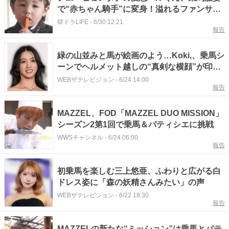
で“赤ちゃん騎手”に変身！溢れるファンサー
ビスも
韓ドラLIFE
-
6/30 12:21
報告
緑の山並みと馬が絵画のよう…Koki,、乗馬シ
ーンでヘルメット越しの“真剣な横顔”が印象
的な姿に反響
WEBザテレビジョン
-
6/24 14:00
報告
MAZZEL、FOD「MAZZEL DUO MISSION」
シーズン2第1回で乗馬＆パティシエに挑戦
WWSチャンネル
-
6/24 06:00
報告
初乗馬を楽しむ三上悠亜、ふわりと広がる白
ドレス姿に「森の妖精さんみたい」の声
WEBザテレビジョン
-
6/22 18:30
報告
MAZZELの新たな“ミッション”は乗馬とパテ