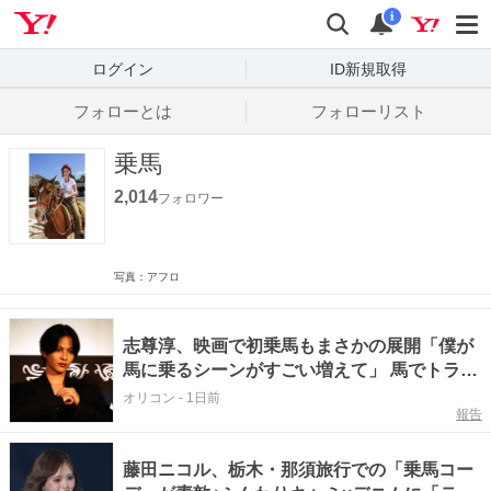
Yahoo! JAPAN
検索
通知数
i
ログイン
ID新規取得
フォローとは
フォローリスト
乗馬
2,014
フォロワー
写真：アフロ
志尊淳、映画で初乗馬もまさかの展開「僕が
馬に乗るシーンがすごい増えて」 馬でトラッ
ク追いかける
オリコン
-
1日前
報告
藤田ニコル、栃木・那須旅行での「乗馬コー