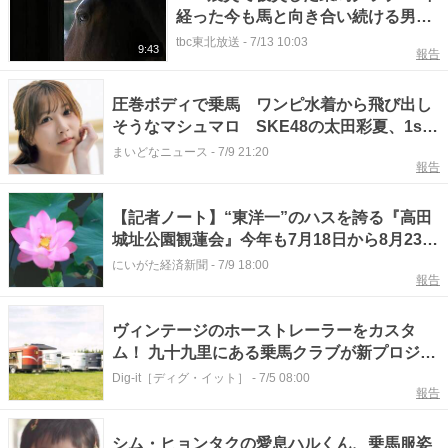
経った今も馬と向き合い続ける男性
「変わったものと、変わらないも
tbc東北放送
-
7/13 10:03
9:43
報告
の」宮城
圧巻ボディで乗馬 ワンピ水着から飛び出し
そうなマシュマロ SKE48の太田彩夏、1st
写真集から未掲載分を公開
まいどなニュース
-
7/9 21:20
報告
【記者ノート】“東洋一”のハスを誇る『高田
城址公園観蓮会』今年も7月18日から8月23日
まで 乗馬体験も！
にいがた経済新聞
-
7/9 18:00
報告
ヴィンテージのホーストレーラーをカスタ
ム！ 九十九里にある乗馬クラブが新プロジェ
クトをスタート
Dig-it［ディグ・イット］
-
7/5 08:00
報告
シム・ヒョンタクの愛息ハルくん、乗馬服姿