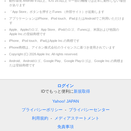
動作環境 Android 9.0以上、iOS 16.0以上 ※一部の機種では正常に動作しない場合
があります
「App Store」ボタンを押すとiTunes （外部サイト）が起動します
アプリケーションはiPhone、iPod touch、iPadまたはAndroidでご利用いただけま
す
Apple、Appleのロゴ、App Store、iPodのロゴ、iTunesは、米国および他国の
Apple Inc.の登録商標です
iPhone、iPod touch、iPadはApple Inc.の商標です
iPhone商標は、アイホン株式会社のライセンスに基づき使用されています
Copyright (C)
2026
Apple Inc. All rights reserved.
Android、Androidロゴ、Google Play、Google Playロゴは、Google Inc.の商標ま
たは登録商標です
ログイン
IDでもっと便利に
新規取得
Yahoo! JAPAN
プライバシーポリシー
プライバシーセンター
利用規約
メディアステートメント
免責事項