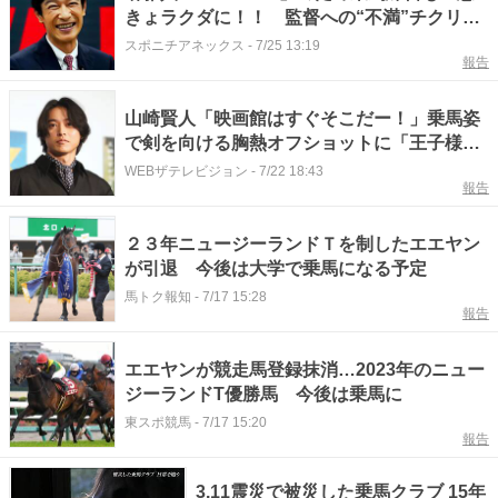
きょラクダに！！ 監督への“不満”チクリ、
スタジオ爆笑
スポニチアネックス
-
7/25 13:19
報告
山崎賢人「映画館はすぐそこだー！」乗馬姿
で剣を向ける胸熱オフショットに「王子様か
と思った」の声＜キングダム 魂の決戦＞
WEBザテレビジョン
-
7/22 18:43
報告
２３年ニュージーランドＴを制したエエヤン
が引退 今後は大学で乗馬になる予定
馬トク報知
-
7/17 15:28
報告
エエヤンが競走馬登録抹消…2023年のニュー
ジーランドT優勝馬 今後は乗馬に
東スポ競馬
-
7/17 15:20
報告
3.11震災で被災した乗馬クラブ 15年