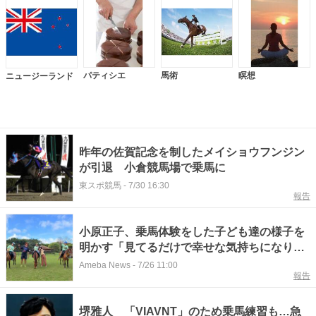
パティシエ
馬術
瞑想
ニュージーランド
昨年の佐賀記念を制したメイショウフンジン
が引退 小倉競馬場で乗馬に
東スポ競馬
-
7/30 16:30
報告
小原正子、乗馬体験をした子ども達の様子を
明かす「見てるだけで幸せな気持ちになりま
した」
Ameba News
-
7/26 11:00
報告
堺雅人 「VIAVNT」のため乗馬練習も…急