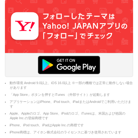
動作環境 Android 9.0以上、iOS 16.0以上 ※一部の機種では正常に動作しない場合
があります
「App Store」ボタンを押すとiTunes （外部サイト）が起動します
アプリケーションはiPhone、iPod touch、iPadまたはAndroidでご利用いただけま
す
Apple、Appleのロゴ、App Store、iPodのロゴ、iTunesは、米国および他国の
Apple Inc.の登録商標です
iPhone、iPod touch、iPadはApple Inc.の商標です
iPhone商標は、アイホン株式会社のライセンスに基づき使用されています