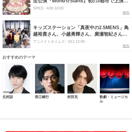
念公演『World☆Starts』初の3都市で上演決
定、長江崚行、上田悠介、植田圭輔らキャス
SPICE
-
4/30 10:00
報告
ト続投
キッズステーション「真夜中の2.5MENS」鳥
越裕貴さん、小越勇輝さん、廣瀬智紀さん、
北村諒さん、宮﨑秋人さん、村田充さん、植
アニメイトタイムズ
-
3/11 12:00
報告
田圭輔さんインタビュー｜それぞれにとって
の「ペダステ」とは？
おすすめのテーマ
北村諒
長江崚行
村田充
歌劇・ミュージカ
ル