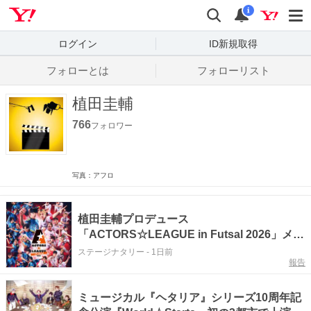
Yahoo! JAPAN
検索
通知数
i
ログイン
ID新規取得
フォローとは
フォローリスト
植田圭輔
766
フォロワー
写真：アフロ
植田圭輔プロデュース
「ACTORS☆LEAGUE in Futsal 2026」メイ
ンビジュアル解禁
ステージナタリー
-
1日前
報告
ミュージカル『ヘタリア』シリーズ10周年記