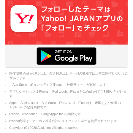
動作環境 Android 9.0以上、iOS 16.0以上 ※一部の機種では正常に動作しない場合
があります
「App Store」ボタンを押すとiTunes （外部サイト）が起動します
アプリケーションはiPhone、iPod touch、iPadまたはAndroidでご利用いただけま
す
Apple、Appleのロゴ、App Store、iPodのロゴ、iTunesは、米国および他国の
Apple Inc.の登録商標です
iPhone、iPod touch、iPadはApple Inc.の商標です
iPhone商標は、アイホン株式会社のライセンスに基づき使用されています
Copyright (C)
2026
Apple Inc. All rights reserved.