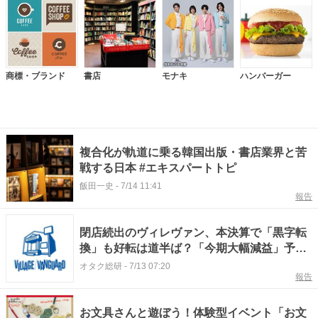
商標・ブランド
書店
モナキ
ハンバーガー
複合化が軌道に乗る韓国出版・書店業界と苦
戦する日本 #エキスパートトピ
飯田一史
-
7/14 11:41
報告
閉店続出のヴィレヴァン、本決算で「黒字転
換」も好転は道半ば？「今期大幅減益」予想
に滲む一筋縄にはいかぬ状況
オタク総研
-
7/13 07:20
報告
お文具さんと遊ぼう！体験型イベント「お文