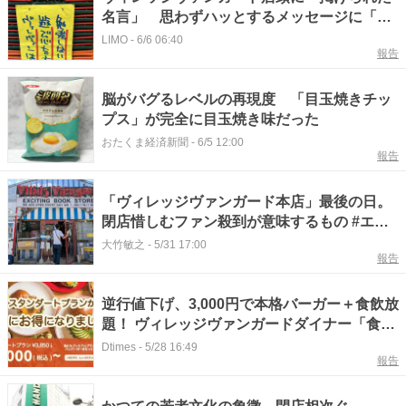
名言」 思わずハッとするメッセージに「今
の私に足りない」
LIMO
-
6/6 06:40
報告
脳がバグるレベルの再現度 「目玉焼きチッ
プス」が完全に目玉焼き味だった
おたくま経済新聞
-
6/5 12:00
報告
「ヴィレッジヴァンガード本店」最後の日。
閉店惜しむファン殺到が意味するもの #エキ
スパートトピ
大竹敏之
-
5/31 17:00
報告
逆行値下げ、3,000円で本格バーガー＋食飲放
題！ ヴィレッジヴァンガードダイナー「食べ
飲み放題スタンダードプラン」
Dtimes
-
5/28 16:49
報告