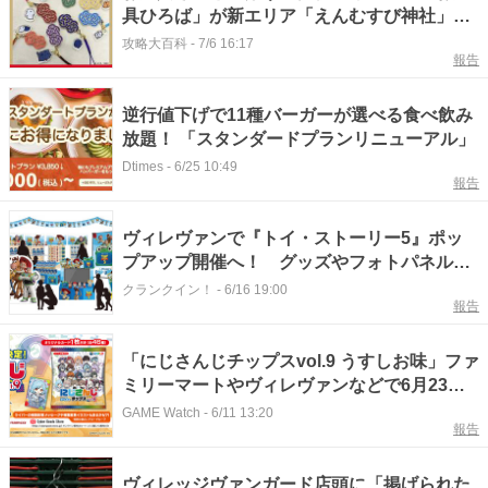
具ひろば」が新エリア「えんむすび神社」を
OPEN！限定グッズも多数
攻略大百科
-
7/6 16:17
報告
逆行値下げで11種バーガーが選べる食べ飲み
放題！ 「スタンダードプランリニューアル」
Dtimes
-
6/25 10:49
報告
ヴィレヴァンで『トイ・ストーリー5』ポッ
プアップ開催へ！ グッズやフォトパネルを
展開
クランクイン！
-
6/16 19:00
報告
「にじさんじチップスvol.9 うすしお味」ファ
ミリーマートやヴィレヴァンなどで6月23日
発売
GAME Watch
-
6/11 13:20
報告
ヴィレッジヴァンガード店頭に「掲げられた