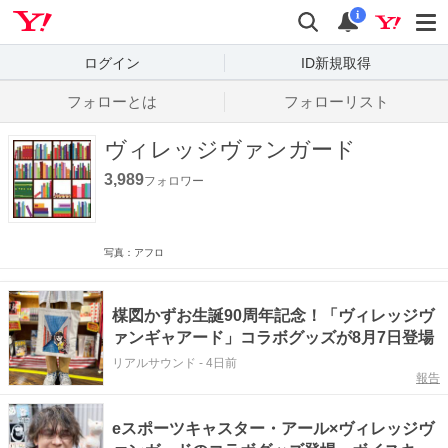
Yahoo! JAPAN
検索
通知数
i
ログイン
ID新規取得
フォローとは
フォローリスト
ヴィレッジヴァンガード
3,989
フォロワー
写真：アフロ
楳図かずお生誕90周年記念！「ヴィレッジヴ
ァンギャアード」コラボグッズが8月7日登場
リアルサウンド
-
4日前
報告
eスポーツキャスター・アール×ヴィレッジヴ