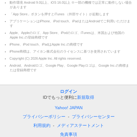
動作環境 Android 9.0以上、iOS 16.0以上 ※一部の機種では正常に動作しない場合
があります
「App Store」ボタンを押すとiTunes （外部サイト）が起動します
アプリケーションはiPhone、iPod touch、iPadまたはAndroidでご利用いただけま
す
Apple、Appleのロゴ、App Store、iPodのロゴ、iTunesは、米国および他国の
Apple Inc.の登録商標です
iPhone、iPod touch、iPadはApple Inc.の商標です
iPhone商標は、アイホン株式会社のライセンスに基づき使用されています
Copyright (C)
2026
Apple Inc. All rights reserved.
Android、Androidロゴ、Google Play、Google Playロゴは、Google Inc.の商標ま
たは登録商標です
ログイン
IDでもっと便利に
新規取得
Yahoo! JAPAN
プライバシーポリシー
プライバシーセンター
利用規約
メディアステートメント
免責事項