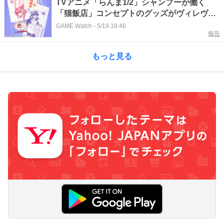
TVアニメ「らんま1/2」シャンプーが働く
「猫飯店」コンセプトのグッズがヴィレヴァ
ンオンラインに登場
GAME Watch
-
5/19 16:46
報告
もっと見る