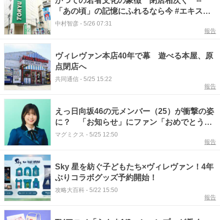
かつての若者文化の象徴 閉店相次ぐ --
「あの頃」の記憶にふれるなら今 #エキスパ
ートトピ
中村智彦
-
5/26 07:31
報告
ヴィレヴァン本店40年で幕 遊べる本屋、原
点閉店へ
共同通信
-
5/25 15:22
報告
えっ日向坂46の元メンバー（25）が衝撃の姿
に？ 「お知らせ」にファン「おめでとう」
「嬉しすぎ」「急にビックリ」
マグミクス
-
5/25 12:50
報告
Sky 星を紡ぐ子どもたち×ヴィレヴァン！4年
ぶりコラボグッズ予約開始！
攻略大百科
-
5/22 15:50
報告