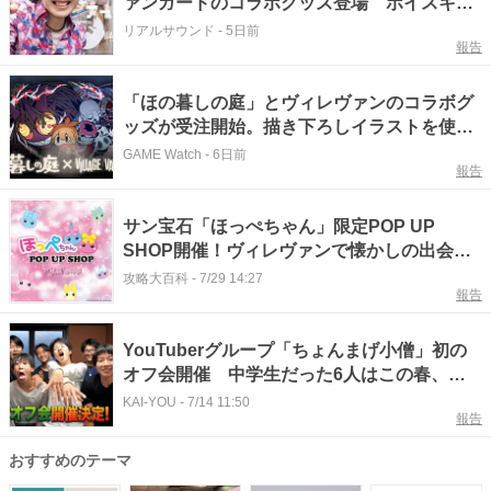
ァンガードのコラボグッズ登場 ボイスキー
ホルダーなど
リアルサウンド
-
5日前
報告
「ほの暮しの庭」とヴィレヴァンのコラボグ
ッズが受注開始。描き下ろしイラストを使用
したTシャツやデスクマットなど全41種
GAME Watch
-
6日前
報告
サン宝石「ほっぺちゃん」限定POP UP
SHOP開催！ヴィレヴァンで懐かしの出会い
を
攻略大百科
-
7/29 14:27
報告
YouTuberグループ「ちょんまげ小僧」初の
オフ会開催 中学生だった6人はこの春、高
校へ進学
KAI-YOU
-
7/14 11:50
報告
おすすめのテーマ