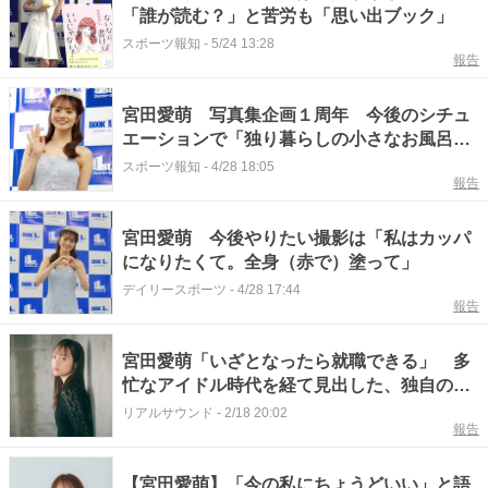
「誰が読む？」と苦労も「思い出ブック」
スポーツ報知
-
5/24 13:28
報告
宮田愛萌 写真集企画１周年 今後のシチュ
エーションで「独り暮らしの小さなお風呂で
ＯＬさんが飼っている、赤いカッパになりた
スポーツ報知
-
4/28 18:05
報告
い」
宮田愛萌 今後やりたい撮影は「私はカッパ
になりたくて。全身（赤で）塗って」
デイリースポーツ
-
4/28 17:44
報告
宮田愛萌「いざとなったら就職できる」 多
忙なアイドル時代を経て見出した、独自のキ
ャリア観
リアルサウンド
-
2/18 20:02
報告
【宮田愛萌】「今の私にちょうどいい」と語