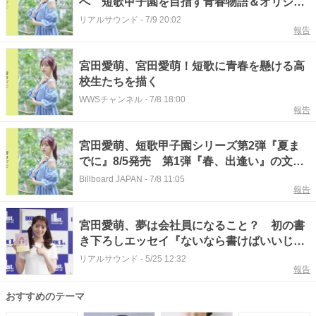
へ 短歌甲子園を目指す青春物語＆オリジナ
ル短歌も
リアルサウンド
-
7/9 20:02
報告
宮田愛萌、宮田愛萌！短歌に青春を懸ける高
校生たちを描く
WWSチャンネル
-
7/8 18:00
報告
宮田愛萌、短歌甲子園シリーズ第2弾『夏ま
でに』8/5発売 第1弾『春、出逢い』の文庫
化も同時発表
Billboard JAPAN
-
7/8 11:05
報告
宮田愛萌、夢は会社員になること？ 初の書
き下ろしエッセイ『ないなら書けばいいじゃ
ない！』をアピール
リアルサウンド
-
5/25 12:32
報告
おすすめのテーマ