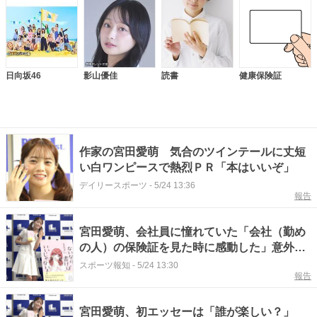
日向坂46
影山優佳
読書
健康保険証
作家の宮田愛萌 気合のツインテールに丈短
い白ワンピースで熱烈ＰＲ「本はいいぞ」
デイリースポーツ
-
5/24 13:36
報告
宮田愛萌、会社員に憧れていた「会社（勤め
の人）の保険証を見た時に感動した」意外な
理由明かす
スポーツ報知
-
5/24 13:30
報告
宮田愛萌、初エッセーは「誰が楽しい？」