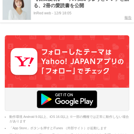
る、2冊の愛読書を公開
InRed web
-
12/9 18:05
報告
動作環境 Android 9.0以上、iOS 16.0以上 ※一部の機種では正常に動作しない場合
があります
「App Store」ボタンを押すとiTunes （外部サイト）が起動します