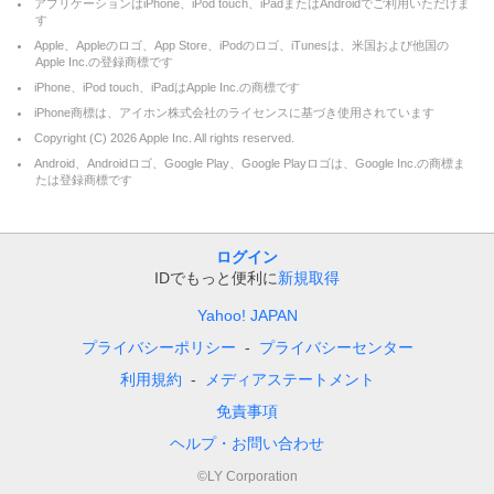
アプリケーションはiPhone、iPod touch、iPadまたはAndroidでご利用いただけま
す
Apple、Appleのロゴ、App Store、iPodのロゴ、iTunesは、米国および他国の
Apple Inc.の登録商標です
iPhone、iPod touch、iPadはApple Inc.の商標です
iPhone商標は、アイホン株式会社のライセンスに基づき使用されています
Copyright (C)
2026
Apple Inc. All rights reserved.
Android、Androidロゴ、Google Play、Google Playロゴは、Google Inc.の商標ま
たは登録商標です
ログイン
IDでもっと便利に
新規取得
Yahoo! JAPAN
プライバシーポリシー
プライバシーセンター
利用規約
メディアステートメント
免責事項
ヘルプ・お問い合わせ
©LY Corporation