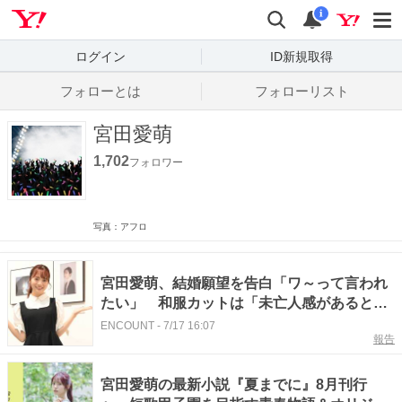
Yahoo! JAPAN
検索
通知数
i
ログイン
ID新規取得
フォローとは
フォローリスト
宮田愛萌
1,702
フォロワー
写真：アフロ
宮田愛萌、結婚願望を告白「ワ～って言われ
たい」 和服カットは「未亡人感があると言
われる」
ENCOUNT
-
7/17 16:07
報告
宮田愛萌の最新小説『夏までに』8月刊行