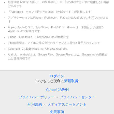
動作環境 Android 9.0以上、iOS 16.0以上 ※一部の機種では正常に動作しない場合
があります
「App Store」ボタンを押すとiTunes （外部サイト）が起動します
アプリケーションはiPhone、iPod touch、iPadまたはAndroidでご利用いただけま
す
Apple、Appleのロゴ、App Store、iPodのロゴ、iTunesは、米国および他国の
Apple Inc.の登録商標です
iPhone、iPod touch、iPadはApple Inc.の商標です
iPhone商標は、アイホン株式会社のライセンスに基づき使用されています
Copyright (C)
2026
Apple Inc. All rights reserved.
Android、Androidロゴ、Google Play、Google Playロゴは、Google Inc.の商標ま
たは登録商標です
ログイン
IDでもっと便利に
新規取得
Yahoo! JAPAN
プライバシーポリシー
プライバシーセンター
利用規約
メディアステートメント
免責事項