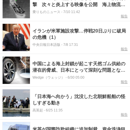
撃 次々と炎上する映像を公開 海上物流に
打撃か
乗りものニュース
-
7/10 11:42
報告
イランが米軍施設攻撃…停戦20日ぶりに破局
の危機（1）
中央日報日本語版
-
7/8 17:31
報告
中国による海上封鎖が起こす天然ゴム供給の
潜在的脅威、日本にとって深刻な問題となる
５つの要因とは？
Wedge（ウェッジ）
-
6/30 05:00
報告
「日本海へ向かう」沈没した北朝鮮船舶の怪
しすぎる動き
高英起
-
6/25 11:35
報告
米英が国際詐欺組織に追加制裁 資金洗浄狙