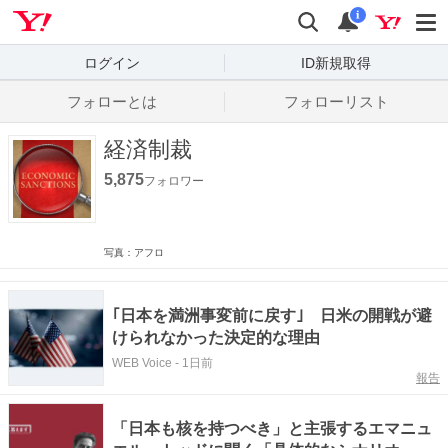
Yahoo! JAPAN
検索
通知数
i
ログイン
ID新規取得
フォローとは
フォローリスト
経済制裁
5,875
フォロワー
写真：アフロ
｢日本を満洲事変前に戻す｣ 日米の開戦が避
けられなかった決定的な理由
WEB Voice
-
1日前
報告
「日本も核を持つべき」と主張するエマニュ