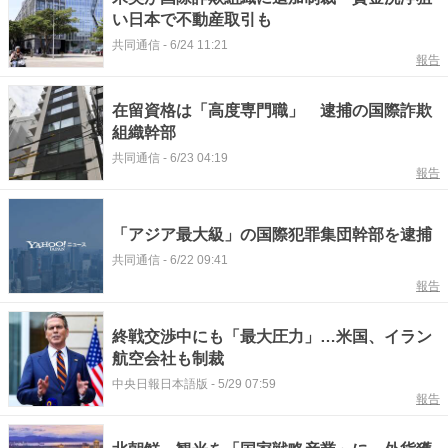
い日本で不動産取引も
共同通信
-
6/24 11:21
報告
在留資格は「高度専門職」 逮捕の国際詐欺
組織幹部
共同通信
-
6/23 04:19
報告
「アジア最大級」の国際犯罪集団幹部を逮捕
共同通信
-
6/22 09:41
報告
終戦交渉中にも「最大圧力」…米国、イラン
航空会社も制裁
中央日報日本語版
-
5/29 07:59
報告