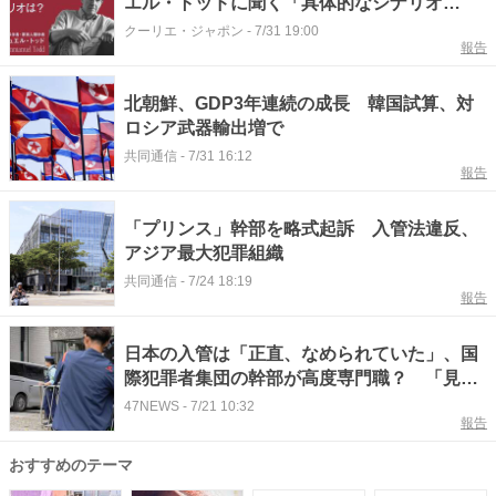
エル・トッドに聞く「具体的なシナリオ
は？」
クーリエ・ジャポン
-
7/31 19:00
報告
北朝鮮、GDP3年連続の成長 韓国試算、対
ロシア武器輸出増で
共同通信
-
7/31 16:12
報告
「プリンス」幹部を略式起訴 入管法違反、
アジア最大犯罪組織
共同通信
-
7/24 18:19
報告
日本の入管は「正直、なめられていた」、国
際犯罪者集団の幹部が高度専門職？ 「見逃
すわけにはいかない」、警察が執念の捜査で
47NEWS
-
7/21 10:32
報告
逮捕
おすすめのテーマ