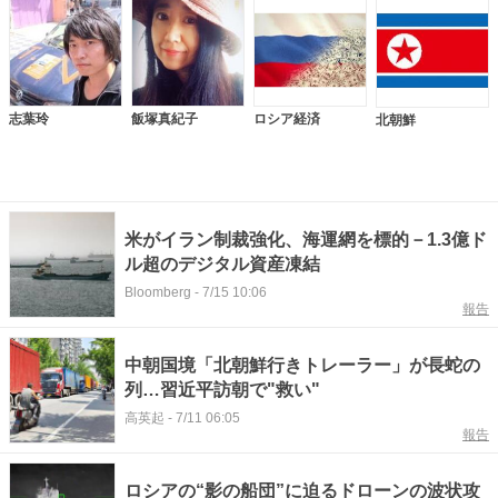
志葉玲
飯塚真紀子
ロシア経済
北朝鮮
米がイラン制裁強化、海運網を標的－1.3億ド
ル超のデジタル資産凍結
Bloomberg
-
7/15 10:06
報告
中朝国境「北朝鮮行きトレーラー」が長蛇の
列…習近平訪朝で"救い"
高英起
-
7/11 06:05
報告
ロシアの“影の船団”に迫るドローンの波状攻