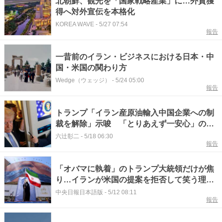
北朝鮮、観光を「国家戦略産業」に…外貨獲
得へ対外宣伝を本格化
KOREA WAVE
-
5/27 07:54
報告
一昔前のイラン・ビジネスにおける日本・中
国・米国の関わり方
Wedge（ウェッジ）
-
5/24 05:00
報告
トランプ「イラン産原油輸入中国企業への制
裁を解除」示唆 「とりあえず一安心」の外
国企業がある理由 #エキスパートトピ
六辻彰二
-
5/18 06:30
報告
「オバマに執着」のトランプ大統領だけが焦
り…イランが米国の提案を拒否して笑う理由
（2）
中央日報日本語版
-
5/12 08:11
報告