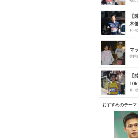
we
【
木
月刊
マ
共同
【
10
月刊
おすすめのテーマ