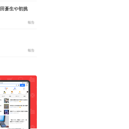
太田蒼生や初挑
報告
報告