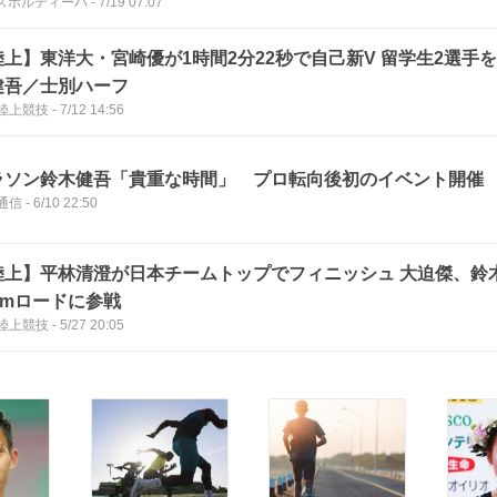
bスポルティーバ
-
7/19 07:07
陸上】東洋大・宮崎優が1時間2分22秒で自己新V 留学生2選手を
健吾／士別ハーフ
陸上競技
-
7/12 14:56
ラソン鈴木健吾「貴重な時間」 プロ転向後初のイベント開催
通信
-
6/10 22:50
陸上】平林清澄が日本チームトップでフィニッシュ 大迫傑、鈴
kmロードに参戦
陸上競技
-
5/27 20:05