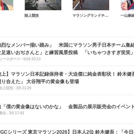
陸上競技
マラソングランドチャンピオンシップ
一山麻
強烈なメンバー揃い踏み」 米国にマラソン男子日本チーム集
な足速いおぢさんと」と練習風景投稿 「いちゃつきすぎ笑笑
リースポーツ
-
5/24 20:13
陸上】マラソン日本記録保持者・大迫傑に純金表彰状！ 鈴木健
競り合えた」 大谷翔平の黄金像も登場
陸上競技
-
3/5 21:26
迫「僕の黄金像はないのかな」 金製品の展示販売会のイベン
通信
-
3/5 17:43
MGCシリーズ 東京マラソン2026】日本人2位 鈴木健吾：「今