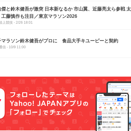
迫傑と鈴木健吾が激突 日本新なるか 市山翼、近藤亮太ら参戦 
・工藤慎作も注目／東京マラソン2026
陸上競技
-
2/26 18:01
子マラソン鈴木健吾がプロに 食品大手キユーピーと契約
通信
-
10/9 11:00