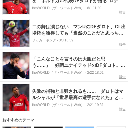
を ポルトガル代表DFダロトが語る“ロナウ
ド愛”「ファンの1人として、彼に勝ち取って
theWORLD（ザ・ワールドWeb）
-
6/1 11:20
報告
ほしい」
二の舞は演じない…マンUのDFダロト、CL出
場権を獲得しても「当然のことだと思っちゃ
いけない」
サッカーキング
-
3/3 18:59
報告
「こんなことを言うのは大胆だと思
う……」 好調ユナイテッドのDFダロト。前
監督アモリム氏を擁護
theWORLD（ザ・ワールドWeb）
-
2/22 18:01
報告
失敗の補強と非難されるも…… ダロトはマ
ルシャルが「世界最高の選手になれた」と称
賛
theWORLD（ザ・ワールドWeb）
-
2/21 19:31
報告
おすすめのテーマ