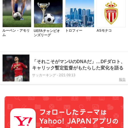
ルーベン・アモリ
トロフィー
ASモナコ
UEFAチャンピオ
ム
ンズリーグ
「それこそがマンUのDNAだ」…DFダロト、
キャリック暫定監督がもたらした変化を語る
サッカーキング
-
2/21 09:13
報告