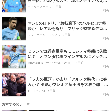
ら一転、バルサ加入へ 現地メディア伝え
る ４年契約で年俸５５億円準備
デイリースポーツ
-
1日前
報告
マンCのロドリ、“急転直下”のバルセロナ移
籍か レアルを断り、フリック監督＆デコ氏
と協議と現地報道
フットボールチャンネル
-
2日前
報告
ミランでは得点量産も……シティ移籍は失敗
に？ オランダ代表ラインデルスにノッティ
ンガム・フォレスト移籍の可能性。移籍金は
theWORLD（ザ・ワールドWeb）
-
3日前
報告
127億円か
「５人の巨頭」が去り「アルテタ時代」に突
入か？ 英紙がプレミア新王者を大胆予想 一
方でアーセナルに“スロースタート”懸念も
THE DIGEST
-
5日前
報告
おすすめのテーマ