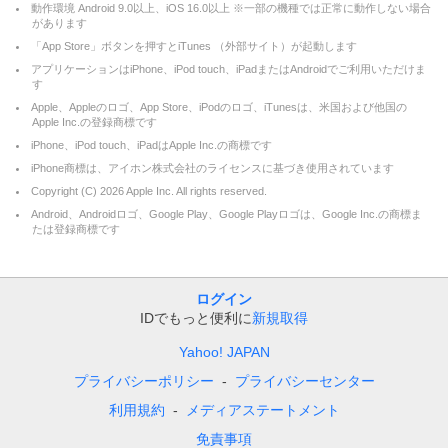
動作環境 Android 9.0以上、iOS 16.0以上 ※一部の機種では正常に動作しない場合
があります
「App Store」ボタンを押すとiTunes （外部サイト）が起動します
アプリケーションはiPhone、iPod touch、iPadまたはAndroidでご利用いただけま
す
Apple、Appleのロゴ、App Store、iPodのロゴ、iTunesは、米国および他国の
Apple Inc.の登録商標です
iPhone、iPod touch、iPadはApple Inc.の商標です
iPhone商標は、アイホン株式会社のライセンスに基づき使用されています
Copyright (C)
2026
Apple Inc. All rights reserved.
Android、Androidロゴ、Google Play、Google Playロゴは、Google Inc.の商標ま
たは登録商標です
ログイン
IDでもっと便利に
新規取得
Yahoo! JAPAN
プライバシーポリシー
プライバシーセンター
利用規約
メディアステートメント
免責事項