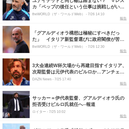
ユナイテッドと同じ轍は踏まない？ マレス
カ「ペップの後任という仕事は挑戦しがいが
ある」
theWORLD（ザ・ワールドWeb）
-
7/26 14:10
報告
「グアルディオラ構想は極秘にすべきだっ
た」 イタリア新監督選びに政府閣僚が苦言
「ピルロとはあまりにも違う」
theWORLD（ザ・ワールドWeb）
-
7/26 12:30
報告
3大会連続W杯欠場から再建目指すイタリア、
次期監督は元伊代表のピルロか…アンチェロ
ッティやグアルディオラの招聘叶わず、数日
DAZN News
-
7/25 17:40
報告
中に正式発表か ｜ イタリア代表
サッカー＝伊代表監督、グアルディオラ氏の
拒否受けピルロ氏就任へ─報道
ロイター
-
7/25 10:02
報告