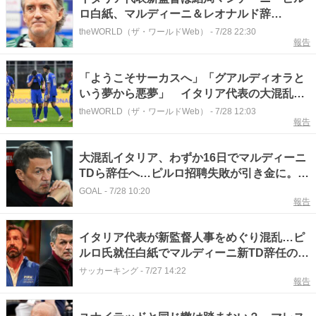
ロ白紙、マルディーニ＆レオナルド辞
任…… 大混乱の末に電撃復帰
theWORLD（ザ・ワールドWeb）
-
7/28 22:30
報告
「ようこそサーカスへ」「グアルディオラと
いう夢から悪夢」 イタリア代表の大混乱に
SNSが痛烈皮肉 "シンプソンズ"ミームも登
theWORLD（ザ・ワールドWeb）
-
7/28 12:03
報告
場
大混乱イタリア、わずか16日でマルディーニ
TDら辞任へ…ピルロ招聘失敗が引き金に。新
監督有力候補は？
GOAL
-
7/28 10:20
報告
イタリア代表が新監督人事をめぐり混乱…ピ
ルロ氏就任白紙でマルディーニ新TD辞任の可
能性
サッカーキング
-
7/27 14:22
報告