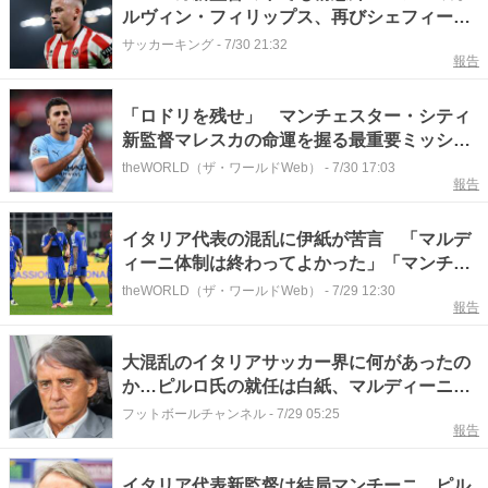
ルヴィン・フィリップス、再びシェフィール
ド・Uへ期限付き移籍へ
サッカーキング
-
7/30 21:32
報告
「ロドリを残せ」 マンチェスター・シティ
新監督マレスカの命運を握る最重要ミッショ
ン W杯王者を狙うレアル・マドリードとの
theWORLD（ザ・ワールドWeb）
-
7/30 17:03
報告
攻防
イタリア代表の混乱に伊紙が苦言 「マルデ
ィーニ体制は終わってよかった」「マンチー
ニ復帰も理解できない」
theWORLD（ザ・ワールドWeb）
-
7/29 12:30
報告
大混乱のイタリアサッカー界に何があったの
か…ピルロ氏の就任は白紙、マルディーニ氏
は17日で退任 “修復不能”の亀裂経てマンチ
フットボールチャンネル
-
7/29 05:25
報告
ーニ氏が電撃復帰
イタリア代表新監督は結局マンチーニ ピル