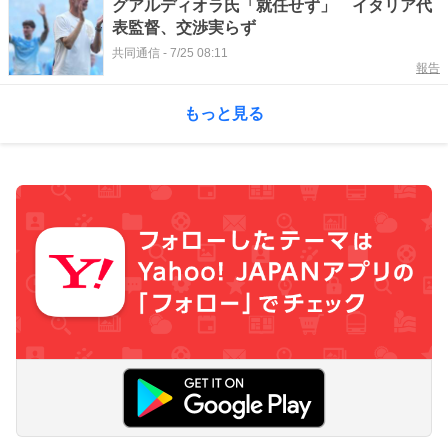
グアルディオラ氏「就任せず」 イタリア代
表監督、交渉実らず
共同通信
-
7/25 08:11
報告
もっと見る