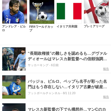
プレミアリーグ
アンドレア・ピル
イタリア共和国
FIFAワールドカッ
ロ
プ
“長期政権後”の難しさを認めるも…グヴァル
ディオールはマレスカ新監督への信頼強調
「完璧な指導者」
サッカーキング
-
6日前
報告
バッジョ、ピルロ、ペップら名手が彩った名
門はもう存在しない…イタリア古豪が破産
現地紙悲痛「ピッチではなく裁判官の前で終
フットボールチャンネル
-
8/1 11:20
報告
わった」
マレスカ新監督の下でも構想外…マンCのカ