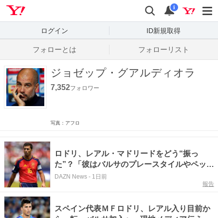
Yahoo! JAPAN
検索
通知数
i
ログイン
ID新規取得
フォローとは
フォローリスト
ジョゼップ・グアルディオラ
7,352
フォロワー
写真：アフロ
ロドリ、レアル・マドリードをどう“振っ
た”？「彼はバルサのプレースタイルやペップ
への思いを語った。これに対してレアル
DAZN News
-
1日前
報告
は…」
スペイン代表ＭＦロドリ、レアル入り目前か