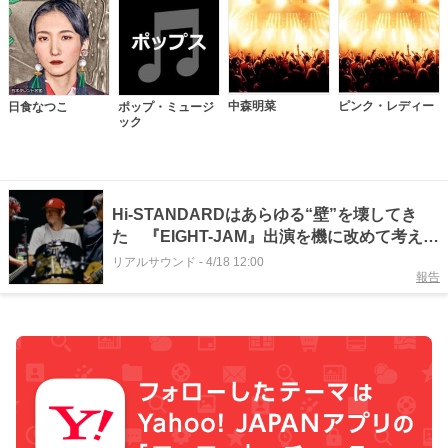
中森明菜
ピンク・レディー
日食なつこ
ポップ・ミュージ
ック
Hi-STANDARDはあらゆる“壁”を壊してき
た 『EIGHT-JAM』出演を機に改めて考える
功績と現在地
リアルサウンド
-
4/18 12:00
報告