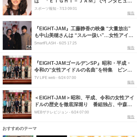
は 「ＥＩＧＨＴ－ＪＡＭ」でインタビュー
放送
スポーツ報知
-
7/13 09:01
報告
『EIGHT-JAM』工藤静香の映像 “大量放出”
も中山美穂さんは “スルー扱い”…女性アイド
ル特集の “扱いの差” にファン落胆
SmartFLASH
-
6/25 17:25
報告
『EIGHT-JAMゴールデンSP』昭和・平成・
令和の“女性アイドルの名曲”を特集 ピン
ク・レディー「サウスポー」未発表Ver.も公
TV LIFE web
-
6/24 07:00
報告
開
＜EIGHT-JAM＞昭和、平成、令和の女性アイ
ドルの歴史を徹底深堀り 番組独占、中森明
菜の最新インタビューも初公開
WEBザテレビジョン
-
6/24 07:00
報告
おすすめのテーマ