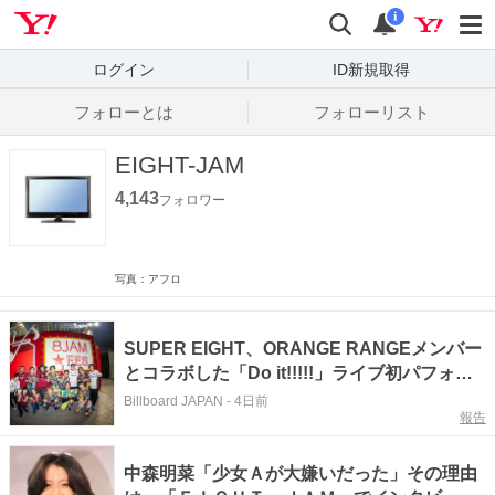
Yahoo! JAPAN
検索
通知数
i
ログイン
ID新規取得
フォローとは
フォローリスト
EIGHT-JAM
4,143
フォロワー
写真：アフロ
SUPER EIGHT、ORANGE RANGEメンバー
とコラボした「Do it!!!!!」ライブ初パフォー
マンス映像を公開
Billboard JAPAN
-
4日前
報告
中森明菜「少女Ａが大嫌いだった」その理由