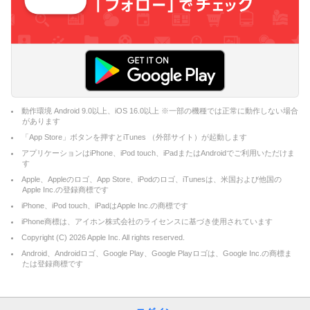
動作環境 Android 9.0以上、iOS 16.0以上 ※一部の機種では正常に動作しない場合
があります
「App Store」ボタンを押すとiTunes （外部サイト）が起動します
アプリケーションはiPhone、iPod touch、iPadまたはAndroidでご利用いただけま
す
Apple、Appleのロゴ、App Store、iPodのロゴ、iTunesは、米国および他国の
Apple Inc.の登録商標です
iPhone、iPod touch、iPadはApple Inc.の商標です
iPhone商標は、アイホン株式会社のライセンスに基づき使用されています
Copyright (C)
2026
Apple Inc. All rights reserved.
Android、Androidロゴ、Google Play、Google Playロゴは、Google Inc.の商標ま
たは登録商標です