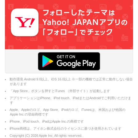
動作環境 Android 9.0以上、iOS 16.0以上 ※一部の機種では正常に動作しない場合
があります
「App Store」ボタンを押すとiTunes （外部サイト）が起動します
アプリケーションはiPhone、iPod touch、iPadまたはAndroidでご利用いただけま
す
Apple、Appleのロゴ、App Store、iPodのロゴ、iTunesは、米国および他国の
Apple Inc.の登録商標です
iPhone、iPod touch、iPadはApple Inc.の商標です
iPhone商標は、アイホン株式会社のライセンスに基づき使用されています
Copyright (C)
2026
Apple Inc. All rights reserved.