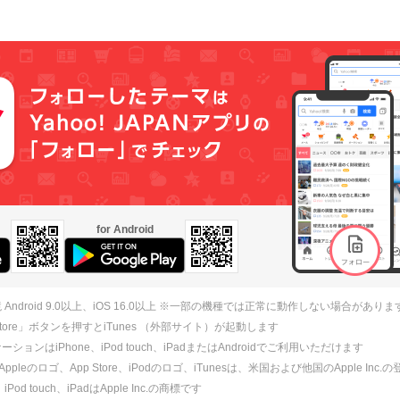
for Android
 Android 9.0以上、iOS 16.0以上 ※一部の機種では正常に動作しない場合がありま
 Store」ボタンを押すとiTunes （外部サイト）が起動します
ションはiPhone、iPod touch、iPadまたはAndroidでご利用いただけます
、Appleのロゴ、App Store、iPodのロゴ、iTunesは、米国および他国のApple Inc
、iPod touch、iPadはApple Inc.の商標です