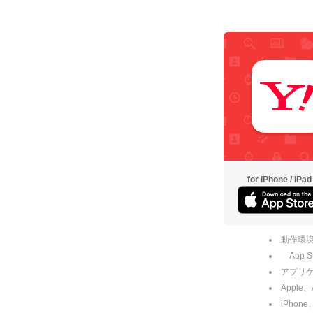
for iPhone / iPad
動作環境
「App
アプリケー
Apple
iPhone