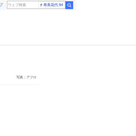
プ
寿美花代 94
検索
写真：アフロ