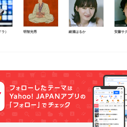
ドラ）
明智光秀
綾瀬はるか
安藤サ