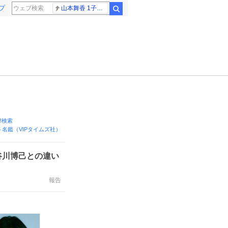
プ
山本舞香 1子出産
検索
o!検索
名鑑（VIPタイムズ社）
谷川博己との違い
報告