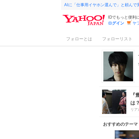
AIに「仕事用イヤホン選んで」と頼んで
IDでもっと便利
ログイン
ヤ
フォローとは
フォローリスト
『
は
リア
おすすめのテーマ