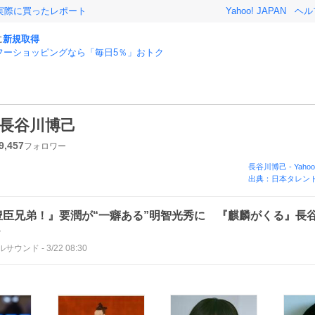
実際に買ったレポート
Yahoo! JAPAN
ヘル
に
新規取得
フーショッピングなら「毎日5％」おトク
長谷川博己
9,457
フォロワー
長谷川博己
-
Yaho
出典：日本タレント
豊臣兄弟！』要潤が“一癖ある”明智光秀に 『麒麟がくる』長
？
ルサウンド
-
3/22 08:30