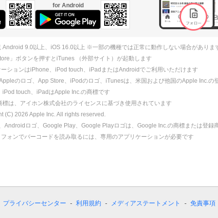
for Android
 Android 9.0以上、iOS 16.0以上 ※一部の機種では正常に動作しない場合がありま
 Store」ボタンを押すとiTunes （外部サイト）が起動します
ションはiPhone、iPod touch、iPadまたはAndroidでご利用いただけます
、Appleのロゴ、App Store、iPodのロゴ、iTunesは、米国および他国のApple Inc
、iPod touch、iPadはApple Inc.の商標です
ne商標は、アイホン株式会社のライセンスに基づき使用されています
ht (C)
2026
Apple Inc. All rights reserved.
id、Androidロゴ、Google Play、Google Playロゴは、Google Inc.の商標または
トフォンでバーコードを読み取るには、専用のアプリケーションが必要です
プライバシーセンター
利用規約
メディアステートメント
免責事項