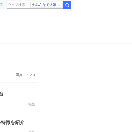
プ
みんなで大家さん 2881億円
検索
写真：アフロ
台
報告
い特徴を紹介