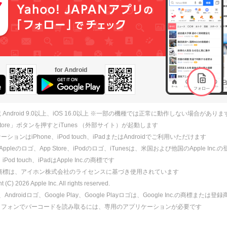
for Android
 Android 9.0以上、iOS 16.0以上 ※一部の機種では正常に動作しない場合がありま
 Store」ボタンを押すとiTunes （外部サイト）が起動します
ションはiPhone、iPod touch、iPadまたはAndroidでご利用いただけます
、Appleのロゴ、App Store、iPodのロゴ、iTunesは、米国および他国のApple Inc
、iPod touch、iPadはApple Inc.の商標です
ne商標は、アイホン株式会社のライセンスに基づき使用されています
ht (C)
2026
Apple Inc. All rights reserved.
id、Androidロゴ、Google Play、Google Playロゴは、Google Inc.の商標または
トフォンでバーコードを読み取るには、専用のアプリケーションが必要です