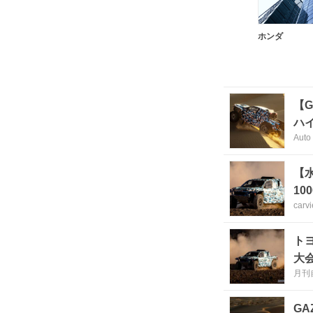
ホンダ
【G
ハ
Auto
【
10
carv
ト
大会
月刊
GA