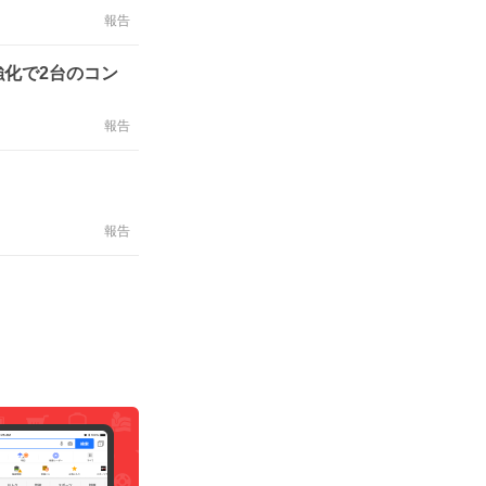
報告
化で2台のコン
報告
報告