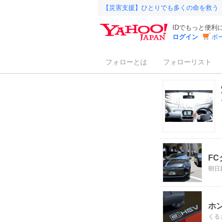
【災害支援】ひとりでも多くの命を救う
IDでもっと便利
ログイン
ボ
フォローとは
フォローリスト
F
朝日
ホ
くる