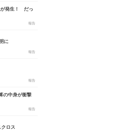
象が発生！ だっ
報告
明に
報告
報告
決算の中身が衝撃
報告
スクロス