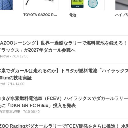
TOYOTA GAZOO Racing
ハイブ
電池
AZOOレーシング】世界一過酷なラリーで燃料電池を鍛える！ 「D
イラックス」が2027年ダカール参戦へ
 Prove
-
7/14 17:00
水素でダカールは走れるのか】トヨタが燃料電池「ハイラック
00kmの技術実証
iew!
-
7/14 14:00
ヨタが水素燃料電池車（FCEV）ハイラックスでダカールラリー参
に「DKR GR FC Hilux」投入を発表
自家用車WEB
-
7/10 06:40
ZOO RacingがダカールラリーでFCEV開発をさらに推進！ 