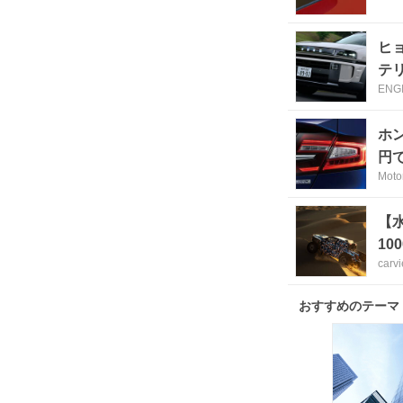
ヒ
テ
ENG
ホ
円
Moto
【
10
carv
おすすめのテーマ