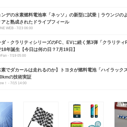
ョンデの水素燃料電池車「ネッソ」の新型に試乗｜ラウンジの
リアと熟成されたドライブフィール
INE WEB
-
7/23 06:00
ンダ・クラリティシリーズのFC、EVに続く第3弾「クラリティPH
で18年誕生【今日は何の日？7月19日】
rFan
-
7/19 05:00
水素でダカールは走れるのか】トヨタが燃料電池「ハイラック
00kmの技術実証
iew！
-
7/15 14:00