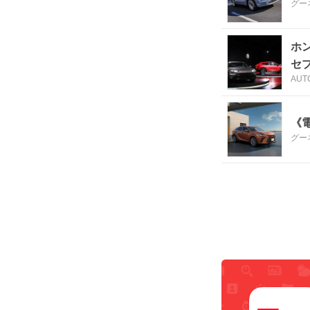
グー
ホ
セプ
AUT
《電
グー