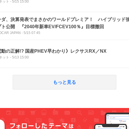
ネット
-
5/15 15:00
ンダ、決算発表でまさかのワールドプレミア！ ハイブリッド強
ト公開 『2040年新車EV/FCEV100％』目標撤回
OCAR JAPAN
-
5/15 07:45
動の正解!? 国産PHEV早わかり》レクサスRX／NX
ネット
-
5/13 15:00
もっと見る