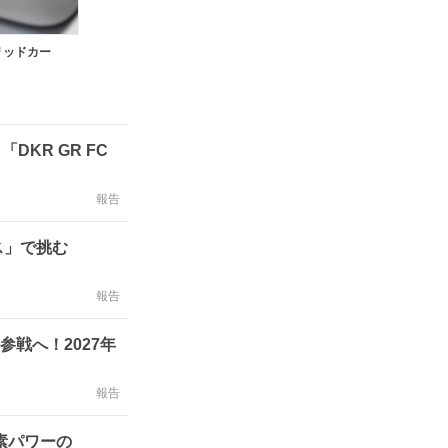
リッドカー
KR GR FC
報告
ス」で挑む
報告
戦へ！2027年
報告
水素パワーの