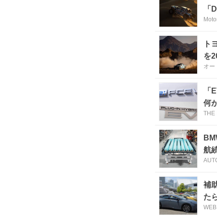
「D
Moto
トヨ
を
オー
「E
何
THE 
B
航続
AUT
補
た
WEB