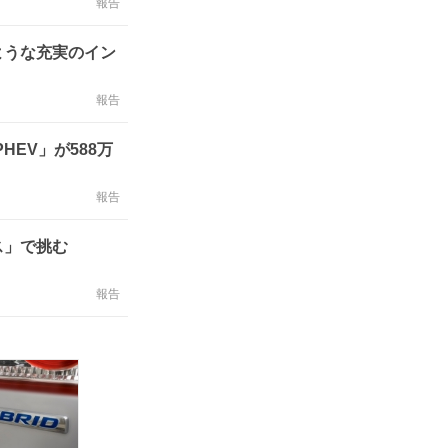
報告
ような充実のイン
報告
EV」が588万
報告
ス」で挑む
報告