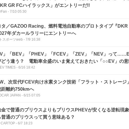
KR GR FCハイラックス」がエントリーだ!!
rFan
-
7/10 05:30
タ／GAZOO Racing、燃料電池自動車のプロトタイプ『DKR GR 
2027年ダカールラリーにエントリーへ
トスポーツweb
-
7/9 16:38
V」「BEV」「PHEV」「FCEV」「ZEV」「NEV」って…
がどう違う？ 電動車全盛のいま覚えておきたい「○○EV」の意
EV TIMES
-
6/16 18:42
MW、次世代FCEV向け水素タンク技術「フラット・ストレー
距離約750kmへ
OCAR JAPAN
-
6/15 07:05
助金で普通のプリウスよりもプリウスPHEVが安くなる逆転現
ら普通のプリウスって買う意味ある？
 CARTOP
-
6/7 18:23