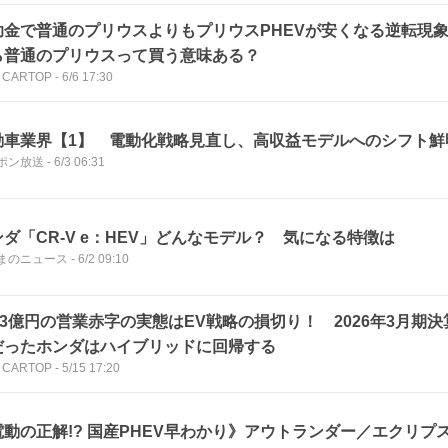
助金で普通のプリウスよりもプリウスPHEVが安くなる逆転現
ら普通のプリウスって買う意味ある？
 CARTOP
-
6/6 17:30
動車業界【1】 電動化戦略見直し、高収益モデルへのシフト鮮
ポン放送
-
6/3 06:31
ンダ「CR-V e：HEV」どんなモデル？ 気になる特徴は
まのニュース
-
6/2 09:10
143億円の営業赤字の実態はEV戦略の損切り！ 2026年3月期
だったホンダはハイブリッドに回帰する
 CARTOP
-
5/15 17:20
電動の正解!? 国産PHEV早わかり》アウトランダー／エクリプ