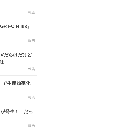
報告
FC Hilux』
報告
…EVだらけだけど
味
報告
ジ」で生産効率化
報告
象が発生！ だっ
報告