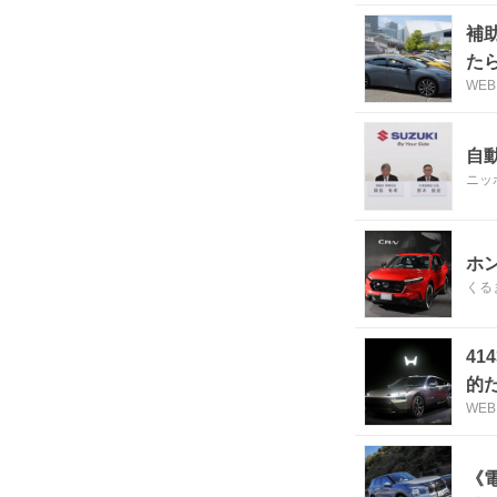
補
た
WEB
自
ニッ
ホ
くる
4
的
WEB
《