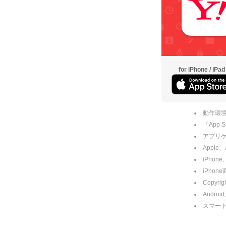
for iPhone / iPad
動作環境
「App
アプリケー
Apple
iPhone
iPho
Copyrig
Andro
スマー