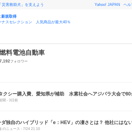
「災害救助犬」を支えよう
Yahoo! JAPAN
ヘル
に
新規取得
ーナスセレクション 人気商品が最大40％
燃料電池自動車
7,192
フォロワー
Cタクシー購入費、愛知県が補助 水素社会へアジパラ大会で80
新聞
-
3日前
ンダ独自のハイブリッド「e：HEV」の凄さとは？ 他社にはな
まのニュース
-
7/24 21:10