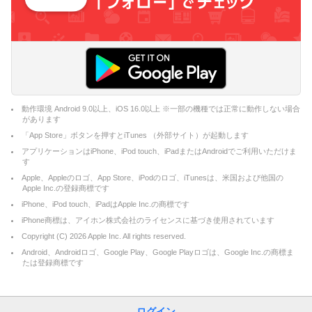
動作環境 Android 9.0以上、iOS 16.0以上 ※一部の機種では正常に動作しない場合
があります
「App Store」ボタンを押すとiTunes （外部サイト）が起動します
アプリケーションはiPhone、iPod touch、iPadまたはAndroidでご利用いただけま
す
Apple、Appleのロゴ、App Store、iPodのロゴ、iTunesは、米国および他国の
Apple Inc.の登録商標です
iPhone、iPod touch、iPadはApple Inc.の商標です
iPhone商標は、アイホン株式会社のライセンスに基づき使用されています
Copyright (C)
2026
Apple Inc. All rights reserved.
Android、Androidロゴ、Google Play、Google Playロゴは、Google Inc.の商標ま
たは登録商標です
ログイン