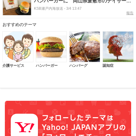
ハンバーガーに 岡山県倉敷市のデイサービ
ス利用者
KSB瀬戸内海放送
-
3/4 13:47
報告
おすすめのテーマ
介護サービス
ハンバーガー
ハンバーグ
認知症