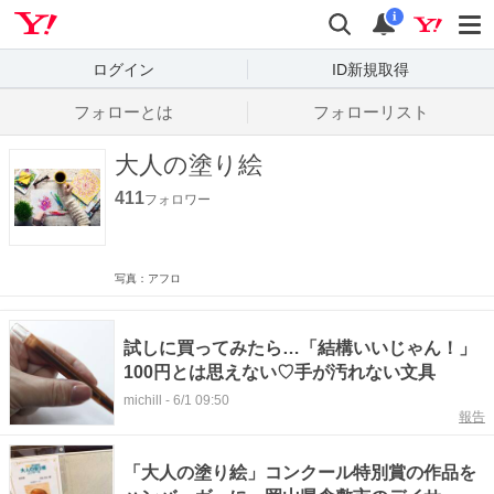
Yahoo! JAPAN
検索
通知数
i
ログイン
ID新規取得
フォローとは
フォローリスト
大人の塗り絵
411
フォロワー
写真：アフロ
試しに買ってみたら…「結構いいじゃん！」
100円とは思えない♡手が汚れない文具
michill
-
6/1 09:50
報告
「大人の塗り絵」コンクール特別賞の作品を