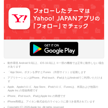
動作環境 Android 9.0以上、iOS 16.0以上 ※一部の機種では正常に動作しない場合
があります
「App Store」ボタンを押すとiTunes （外部サイト）が起動します
アプリケーションはiPhone、iPod touch、iPadまたはAndroidでご利用いただけま
す
Apple、Appleのロゴ、App Store、iPodのロゴ、iTunesは、米国および他国の
Apple Inc.の登録商標です
iPhone、iPod touch、iPadはApple Inc.の商標です
iPhone商標は、アイホン株式会社のライセンスに基づき使用されています
Copyright (C)
2026
Apple Inc. All rights reserved.