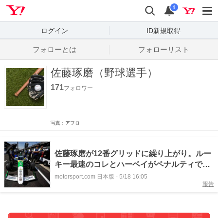
Yahoo! JAPAN
検索
通知数
i
ログイン
ID新規取得
フォローとは
フォローリスト
佐藤琢磨（野球選手）
171
フォロワー
写真：アフロ
佐藤琢磨が12番グリッドに繰り上がり。ルー
キー最速のコレとハーベイがペナルティで最
後尾に｜第110回インディ500
motorsport.com 日本版
-
5/18 16:05
報告