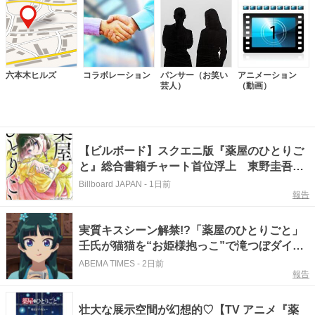
六本木ヒルズ
コラボレーション
パンサー（お笑い
アニメーション
芸人）
（動画）
【ビルボード】スクエニ版『薬屋のひとりご
と』総合書籍チャート首位浮上 東野圭吾さ
ん／ちいかわがトップ10に
Billboard JAPAN
-
1日前
報告
実質キスシーン解禁!?「薬屋のひとりごと」
壬氏が猫猫を“お姫様抱っこ”で滝つぼダイ
ブ！びしょ濡れ人工呼吸に視聴者ノックアウ
ABEMA TIMES
-
2日前
報告
ト
壮大な展示空間が幻想的♡【TV アニメ『薬