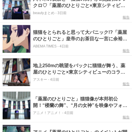
クロ♡「薬屋のひとりごと×東京シティビュ
ー」内覧会レポート
beautyまとめ
-
3日前
報告
猫猫をとられると思って大パニック!?「薬屋
のひとりごと」皇帝のお茶目な一言に余裕ゼ
ロで焦りまくる壬氏
ABEMA TIMES
-
4日前
報告
地上250mの眺望をバックに猫猫が舞う、薬
屋のひとりごと×東京シティビューのコラボ
イベント
アスキー
-
4日前
報告
「薬屋のひとりごと」猫猫像が本邦初公
開！“楼蘭の舞”、“月の女神”を映像やフォト
スポで表現☆「東京シティビュー」コラボイ
アニメ！アニメ！
-
4日前
報告
ベントが開幕