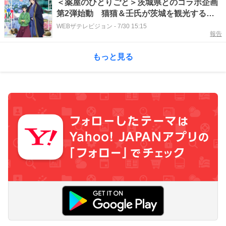
＜薬屋のひとりごと＞茨城県とのコラボ企画
第2弾始動 猫猫＆壬氏が茨城を観光する新
SP映像公開
WEBザテレビジョン
-
7/30 15:15
報告
もっと見る