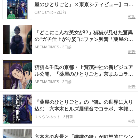
屋のひとりごと』 × 東京シティビュー】コラ
ボイベント開催
CanCam.jp
-
2日前
報告
「どこにこんな美女が!?」猫猫が見せた驚異
の“ガチ仕上がり姿”にファン興奮「薬屋のひ
とりごと」
ABEMA TIMES
-
3日前
報告
猫猫＆壬氏の京都・上賀茂神社の新ビジュア
ル公開、『薬屋のひとりごと』京まふコラボ
発表に期待の反響
ABEMA TIMES
-
3日前
報告
『薬屋のひとりごと』の〝舞〟の世界に入り
込む 六本木ヒルズ展望台でコラボ、本邦初
公開の「猫猫像」も【8／1～10／26】
Ｊタウンネット
-
3日前
報告
六本木の夜景と「猫猫の舞」が幻想的にシン