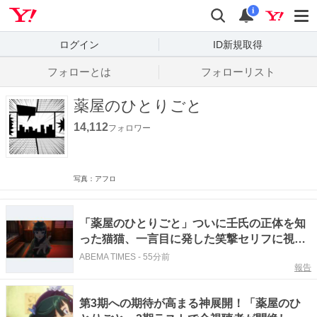
Yahoo! JAPAN
検索
通知数
i
ログイン
ID新規取得
フォローとは
フォローリスト
薬屋のひとりごと
14,112
フォロワー
写真：アフロ
「薬屋のひとりごと」ついに壬氏の正体を知
った猫猫、一言目に発した笑撃セリフに視聴
者からツッコミ殺到「そっちかい！」
ABEMA TIMES
-
55分前
報告
第3期への期待が高まる神展開！「薬屋のひ