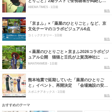
とりごと」2期ラストで全視聴者が悶絶した
壬氏の情熱的な“甘噛み”
ABEMA TIMES
-
1日前
報告
「京まふ」×「薬屋のひとりごと」など、京
文化テーマのコラボビジュアル6点
コミックナタリー
-
1日前
報告
＜薬屋のひとりごと＞京まふ2026コラボビジ
ュアル公開 猫猫と壬氏が上賀茂神社に
「ロシデレ」「東リベ」「業物語」も
MANTANWEB
-
1日前
報告
熊本地震で延期していた「薬屋のひとりご
と」イベント、再開決定 「会場施設の安全
確認整った」
スポニチアネックス
-
1日前
報告
おすすめのテーマ