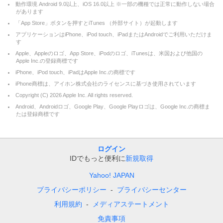
動作環境 Android 9.0以上、iOS 16.0以上 ※一部の機種では正常に動作しない場合
があります
「App Store」ボタンを押すとiTunes （外部サイト）が起動します
アプリケーションはiPhone、iPod touch、iPadまたはAndroidでご利用いただけま
す
Apple、Appleのロゴ、App Store、iPodのロゴ、iTunesは、米国および他国の
Apple Inc.の登録商標です
iPhone、iPod touch、iPadはApple Inc.の商標です
iPhone商標は、アイホン株式会社のライセンスに基づき使用されています
Copyright (C)
2026
Apple Inc. All rights reserved.
Android、Androidロゴ、Google Play、Google Playロゴは、Google Inc.の商標ま
たは登録商標です
ログイン
IDでもっと便利に
新規取得
Yahoo! JAPAN
プライバシーポリシー
プライバシーセンター
利用規約
メディアステートメント
免責事項