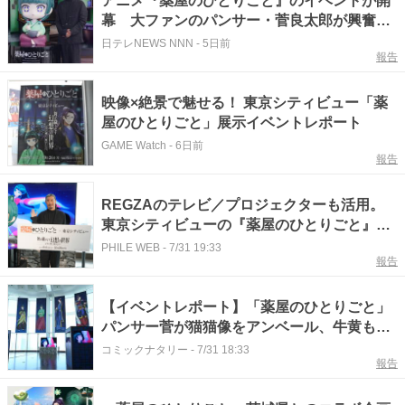
アニメ『薬屋のひとりごと』のイベントが開
幕 大ファンのパンサー・菅良太郎が興奮
「非常にかわいらしい」
日テレNEWS NNN
-
5日前
報告
映像×絶景で魅せる！ 東京シティビュー「薬
屋のひとりごと」展示イベントレポート
GAME Watch
-
6日前
報告
REGZAのテレビ／プロジェクターも活用。
東京シティビューの『薬屋のひとりごと』コ
ラボイベントを一足先に体験
PHILE WEB
-
7/31 19:33
報告
【イベントレポート】「薬屋のひとりごと」
パンサー菅が猫猫像をアンベール、牛黄も実
際に買っていた
コミックナタリー
-
7/31 18:33
報告