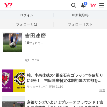
Yahoo! JAPAN
検索
通知数
i
ログイン
ID新規取得
フォローとは
フォローリスト
吉田達磨
10
フォロワー
写真：アフロ
柏、小泉佳穂の“電光石火ゴラッソ”を皮切り
に6発！ 吉田達磨暫定体制初陣の京都を敵
地で粉砕
サッカーキング
-
5/30 21:10
報告
京都サンガいよいよプレーオフラウンド！吉