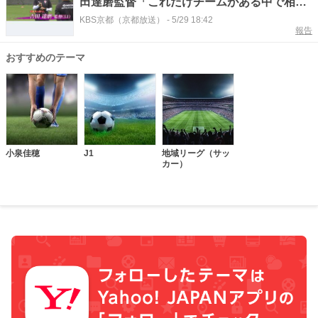
田達磨監督「これだけチームがある中で相手
がレイソルなんだな」
KBS京都（京都放送）
-
5/29 18:42
報告
おすすめのテーマ
小泉佳穂
J1
地域リーグ（サッ
カー）