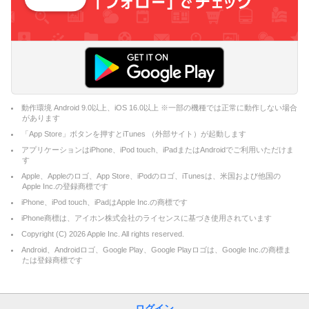
動作環境 Android 9.0以上、iOS 16.0以上 ※一部の機種では正常に動作しない場合
があります
「App Store」ボタンを押すとiTunes （外部サイト）が起動します
アプリケーションはiPhone、iPod touch、iPadまたはAndroidでご利用いただけま
す
Apple、Appleのロゴ、App Store、iPodのロゴ、iTunesは、米国および他国の
Apple Inc.の登録商標です
iPhone、iPod touch、iPadはApple Inc.の商標です
iPhone商標は、アイホン株式会社のライセンスに基づき使用されています
Copyright (C)
2026
Apple Inc. All rights reserved.
Android、Androidロゴ、Google Play、Google Playロゴは、Google Inc.の商標ま
たは登録商標です
ログイン