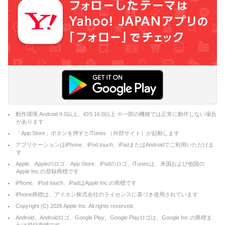
動作環境 Android 9.0以上、iOS 16.0以上 ※一部の機種では正常に動作しない場合
があります
「App Store」ボタンを押すとiTunes （外部サイト）が起動します
アプリケーションはiPhone、iPod touch、iPadまたはAndroidでご利用いただけま
す
Apple、Appleのロゴ、App Store、iPodのロゴ、iTunesは、米国および他国の
Apple Inc.の登録商標です
iPhone、iPod touch、iPadはApple Inc.の商標です
iPhone商標は、アイホン株式会社のライセンスに基づき使用されています
Copyright (C)
2026
Apple Inc. All rights reserved.
Android、Androidロゴ、Google Play、Google Playロゴは、Google Inc.の商標ま
たは登録商標です