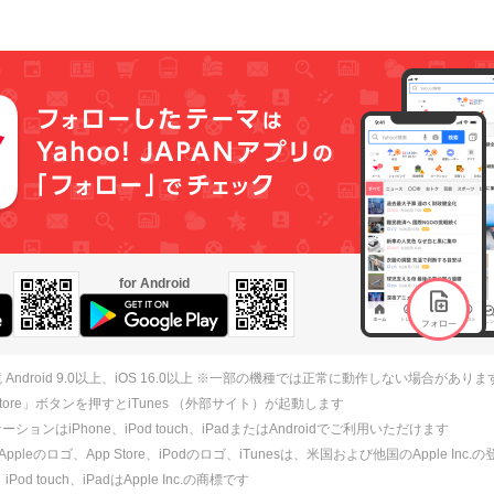
for Android
 Android 9.0以上、iOS 16.0以上 ※一部の機種では正常に動作しない場合がありま
 Store」ボタンを押すとiTunes （外部サイト）が起動します
ションはiPhone、iPod touch、iPadまたはAndroidでご利用いただけます
、Appleのロゴ、App Store、iPodのロゴ、iTunesは、米国および他国のApple Inc
、iPod touch、iPadはApple Inc.の商標です