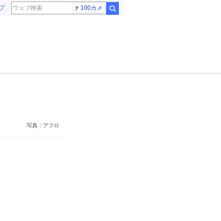
プ
100カメ
検索
写真：アフロ