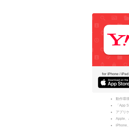
for iPhone / iPad
動作環境
「App
アプリケー
Apple
iPhone