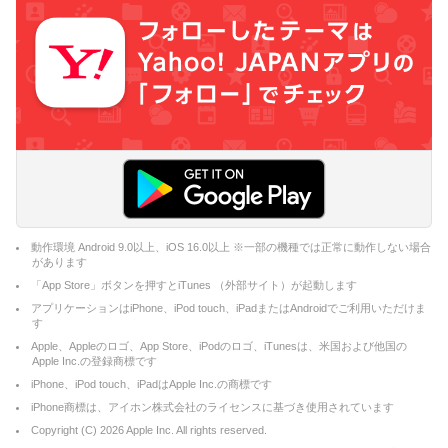
動作環境 Android 9.0以上、iOS 16.0以上 ※一部の機種では正常に動作しない場合
があります
「App Store」ボタンを押すとiTunes （外部サイト）が起動します
アプリケーションはiPhone、iPod touch、iPadまたはAndroidでご利用いただけま
す
Apple、Appleのロゴ、App Store、iPodのロゴ、iTunesは、米国および他国の
Apple Inc.の登録商標です
iPhone、iPod touch、iPadはApple Inc.の商標です
iPhone商標は、アイホン株式会社のライセンスに基づき使用されています
Copyright (C)
2026
Apple Inc. All rights reserved.