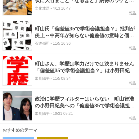
状に大竹まこと「なるほど」納得のワケと
は？
文化放送
-
4/13 16:47
報告
町山氏「偏差値35で学術会議担当？」批判が
炎上～中高年が知らない偏差値の意味と価値
下落 #エキスパートトピ
石渡嶺司
-
11/5 16:36
報告
町山さん、学歴は学力だけでは決まりません
「偏差値35で学術会議担当？」は小野田紀美
と拓大に失礼です
常見陽平
-
11/5 08:34
報告
政治に学歴フィルターはいらない 町山智浩
の小野田紀美への「偏差値35で学術会議担
当？」発言を許すな
常見陽平
-
10/31 09:21
報告
おすすめのテーマ