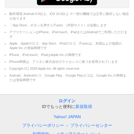
動作環境 Android 9.0以上、iOS 16.0以上 ※一部の機種では正常に動作しない場合
があります
「App Store」ボタンを押すとiTunes （外部サイト）が起動します
アプリケーションはiPhone、iPod touch、iPadまたはAndroidでご利用いただけま
す
Apple、Appleのロゴ、App Store、iPodのロゴ、iTunesは、米国および他国の
Apple Inc.の登録商標です
iPhone、iPod touch、iPadはApple Inc.の商標です
iPhone商標は、アイホン株式会社のライセンスに基づき使用されています
Copyright (C)
2026
Apple Inc. All rights reserved.
Android、Androidロゴ、Google Play、Google Playロゴは、Google Inc.の商標ま
たは登録商標です
ログイン
IDでもっと便利に
新規取得
Yahoo! JAPAN
プライバシーポリシー
プライバシーセンター
利用規約
メディアステートメント