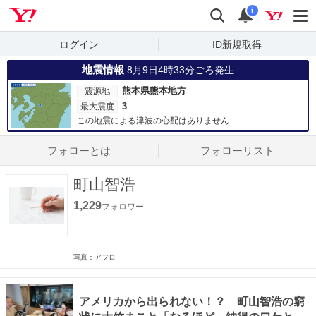
Yahoo! JAPAN
検索
通知数
i
ログイン
ID新規取得
地震情報
8月9日4時33分ごろ発生
熊本県熊本地方
震源地
3
最大震度
この地震による津波の心配はありません
フォローとは
フォローリスト
町山智浩
1,229
フォロワー
写真：アフロ
アメリカから出られない！？ 町山智浩の窮