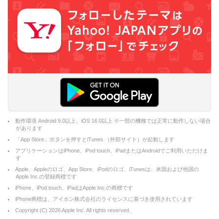
動作環境 Android 9.0以上、iOS 16.0以上 ※一部の機種では正常に動作しない場合
があります
「App Store」ボタンを押すとiTunes （外部サイト）が起動します
アプリケーションはiPhone、iPod touch、iPadまたはAndroidでご利用いただけま
す
Apple、Appleのロゴ、App Store、iPodのロゴ、iTunesは、米国および他国の
Apple Inc.の登録商標です
iPhone、iPod touch、iPadはApple Inc.の商標です
iPhone商標は、アイホン株式会社のライセンスに基づき使用されています
Copyright (C)
2026
Apple Inc. All rights reserved.