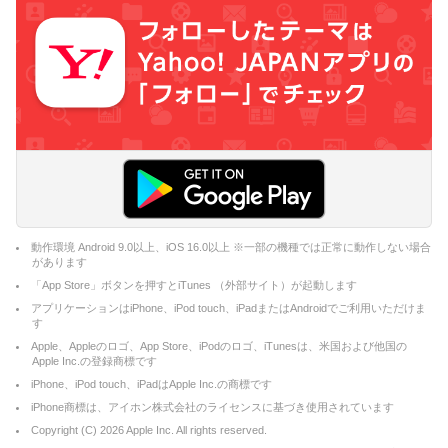
動作環境 Android 9.0以上、iOS 16.0以上 ※一部の機種では正常に動作しない場合
があります
「App Store」ボタンを押すとiTunes （外部サイト）が起動します
アプリケーションはiPhone、iPod touch、iPadまたはAndroidでご利用いただけま
す
Apple、Appleのロゴ、App Store、iPodのロゴ、iTunesは、米国および他国の
Apple Inc.の登録商標です
iPhone、iPod touch、iPadはApple Inc.の商標です
iPhone商標は、アイホン株式会社のライセンスに基づき使用されています
Copyright (C)
2026
Apple Inc. All rights reserved.