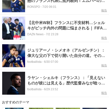
態のフランス代表に批判殺到！エムバペの
「人間だった」発言にも反発の声…デシャン
RONSPO
-
7/20 06:01
報告
監督に“反抗”し懲罰交代のシェルキに「酷か
った」
【北中米W杯】フランスに不安材料…シェル
キがピッチ内外の問題に悩まされる｜ FIFAワ
ールドカップ2026
DAZN News
-
7/2 23:28
報告
ジュリアーノ・シメオネ（アルゼンチン）：
偉大な父の下で切り開いた自分の道。その苗
字は今「重荷ではなく大きな誇り」
footballista
-
6/30 07:00
報告
ラヤン・シェルキ（フランス）：「見えない
ものが彼には見える」歴代監督みなが唸っ
た、恐ろしいサッカーIQの持ち主
footballista
-
6/29 23:52
報告
おすすめのテーマ