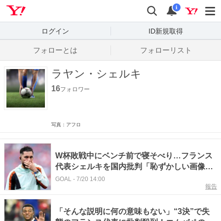
Yahoo! JAPAN
検索
通知数
i
ログイン
ID新規取得
フォローとは
フォローリスト
ラヤン・シェルキ
16
フォロワー
写真：アフロ
W杯敗戦中にベンチ前で寝そべり…フランス
代表シェルキを国内批判「恥ずかしい画像が
いくつかある」
GOAL
-
7/20 14:00
報告
「そんな説明に何の意味もない」“3決”で失