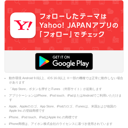
動作環境 Android 9.0以上、iOS 16.0以上 ※一部の機種では正常に動作しない場合
があります
「App Store」ボタンを押すとiTunes （外部サイト）が起動します
アプリケーションはiPhone、iPod touch、iPadまたはAndroidでご利用いただけま
す
Apple、Appleのロゴ、App Store、iPodのロゴ、iTunesは、米国および他国の
Apple Inc.の登録商標です
iPhone、iPod touch、iPadはApple Inc.の商標です
iPhone商標は、アイホン株式会社のライセンスに基づき使用されています