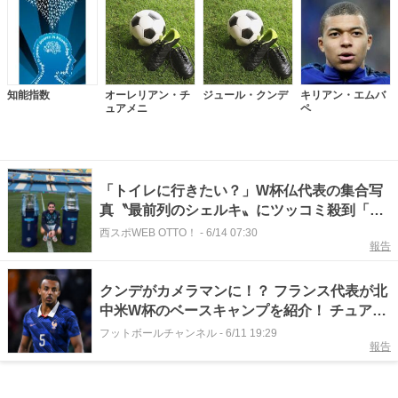
知能指数
オーレリアン・チ
ジュール・クンデ
キリアン・エムバ
ュアメニ
ペ
「トイレに行きたい？」W杯仏代表の集合写
真〝最前列のシェルキ〟にツッコミ殺到「笑
いが止まらない」「そのポーズは何？」
西スポWEB OTTO！
-
6/14 07:30
報告
クンデがカメラマンに！？ フランス代表が北
中米W杯のベースキャンプを紹介！ チュアメ
ニやシェルキも登場
フットボールチャンネル
-
6/11 19:29
報告