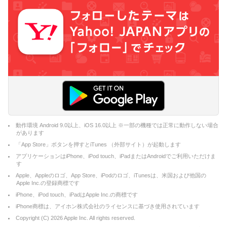
動作環境 Android 9.0以上、iOS 16.0以上 ※一部の機種では正常に動作しない場合
があります
「App Store」ボタンを押すとiTunes （外部サイト）が起動します
アプリケーションはiPhone、iPod touch、iPadまたはAndroidでご利用いただけま
す
Apple、Appleのロゴ、App Store、iPodのロゴ、iTunesは、米国および他国の
Apple Inc.の登録商標です
iPhone、iPod touch、iPadはApple Inc.の商標です
iPhone商標は、アイホン株式会社のライセンスに基づき使用されています
Copyright (C)
2026
Apple Inc. All rights reserved.