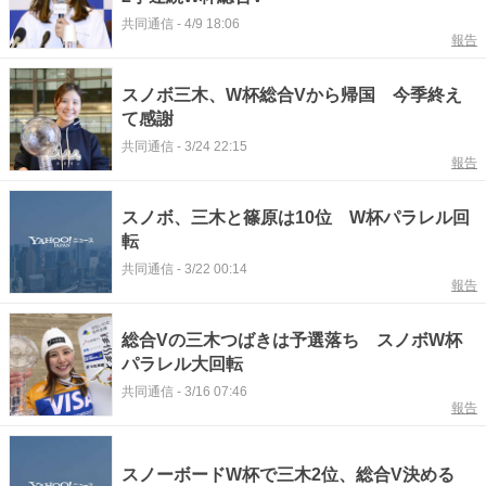
共同通信
-
4/9 18:06
報告
スノボ三木、W杯総合Vから帰国 今季終え
て感謝
共同通信
-
3/24 22:15
報告
スノボ、三木と篠原は10位 W杯パラレル回
転
共同通信
-
3/22 00:14
報告
総合Vの三木つばきは予選落ち スノボW杯
パラレル大回転
共同通信
-
3/16 07:46
報告
スノーボードW杯で三木2位、総合V決める