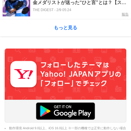
金メダリストが送った“ひと言”とは？【スノ
ボ女子パラレル大回転／冬季五輪】
THE DIGEST
-
2/9 05:24
報告
もっと見る
動作環境 Android 9.0以上、iOS 16.0以上 ※一部の機種では正常に動作しない場合