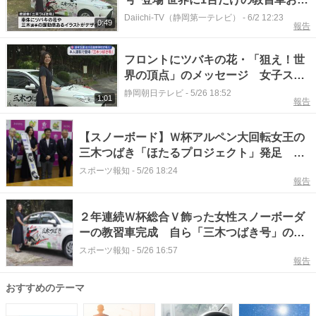
露目される（静岡・掛川市）
Daiichi-TV（静岡第一テレビ）
-
6/2 12:23
0:49
報告
フロントにツバキの花・「狙え！世
界の頂点」のメッセージ 女子スノ
ーボード・三木つばき選手を応援す
静岡朝日テレビ
-
5/26 18:52
1:01
報告
る教習車をお披露目 静岡・掛川市
【スノーボード】Ｗ杯アルペン大回転女王の
三木つばき「ほたるプロジェクト」発足 雪
上トレや座学で若手、後進の育成目指す
スポーツ報知
-
5/26 18:24
報告
２年連続Ｗ杯総合Ｖ飾った女性スノーボーダ
ーの教習車完成 自ら「三木つばき号」のハ
ンドル握り掛川市内を走行
スポーツ報知
-
5/26 16:57
報告
おすすめのテーマ