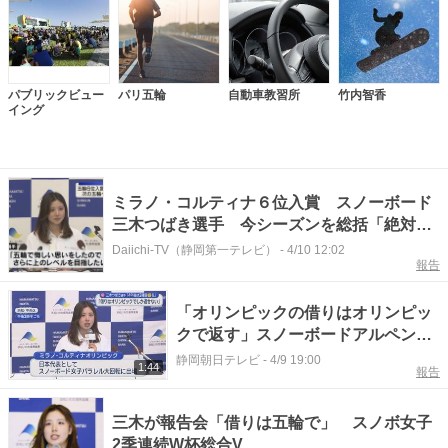
パブリックビュー
パリ五輪
自動車教習所
竹内智香
イング
ミラノ・コルティナ６位入賞 スノーボード
三木つばき選手 今シーズンを総括「絶対に
４年後は金を」
Daiichi-TV（静岡第一テレビ）
-
4/10 12:02
報告
「オリンピックの借りはオリンピッ
クで返す」スノーボードアルペン・
三木つばき選手が、今シーズンの活
静岡朝日テレビ
-
4/9 19:00
1:44
報告
動を終了 静岡・掛川市出身
三木が報告会「借りは五輪で」 スノボ女子
2季連続W杯総合V