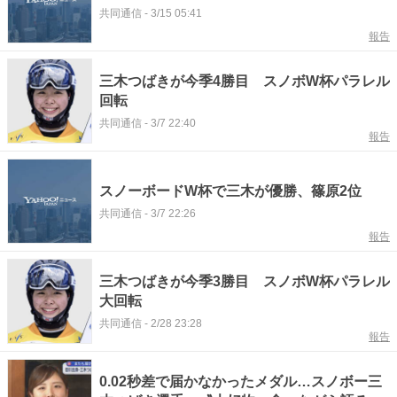
共同通信
-
3/15 05:41
報告
三木つばきが今季4勝目 スノボW杯パラレル
回転
共同通信
-
3/7 22:40
報告
スノーボードW杯で三木が優勝、篠原2位
共同通信
-
3/7 22:26
報告
三木つばきが今季3勝目 スノボW杯パラレル
大回転
共同通信
-
2/28 23:28
報告
0.02秒差で届かなかったメダル…スノボー三