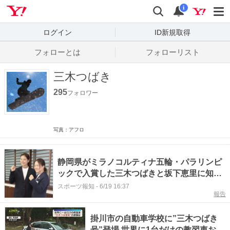
Yahoo! JAPAN
検索
通知数
i
ログイン
ID新規取得
フォローとは
フォローリスト
三木つばき
295
フォロワー
写真：アフロ
静岡県がミラノコルティナ五輪・パラリンピ
ックで入賞した三木つばきと坂下恵里に知事
特別表彰
スポーツ報知
-
6/19 16:37
報告
掛川市の自動車学校に”三木つばき
号”登場 世界に1台だけの教習車お披