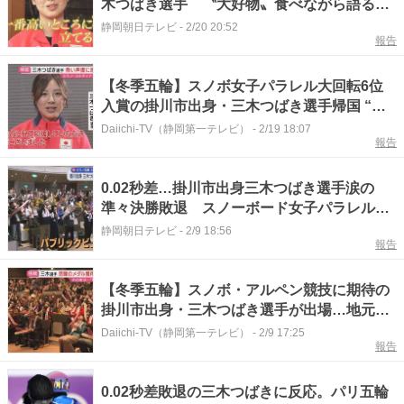
木つばき選手 〝大好物〟食べながら語る冬
季五輪
静岡朝日テレビ
-
2/20 20:52
報告
【冬季五輪】スノボ女子パラレル大回転6位
入賞の掛川市出身・三木つばき選手帰国 “感
謝”の思い語る…4年後へ決意も(静岡)
Daiichi-TV（静岡第一テレビ）
-
2/19 18:07
報告
0.02秒差…掛川市出身三木つばき選手涙の
準々決勝敗退 スノーボード女子パラレル大
回転 ミラノ・コルティナオリンピック
静岡朝日テレビ
-
2/9 18:56
報告
【冬季五輪】スノボ・アルペン競技に期待の
掛川市出身・三木つばき選手が出場…地元か
らは熱い声援（静岡）
Daiichi-TV（静岡第一テレビ）
-
2/9 17:25
報告
0.02秒差敗退の三木つばきに反応。パリ五輪