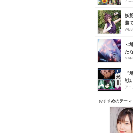
アニ
妖
装で
WE
＜
たな
MAN
『
戦
アニ
おすすめのテーマ