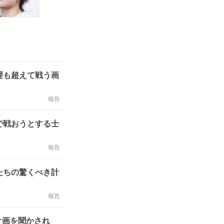
理も超えて戦う画
報告
で戦おうとする士
報告
たちの驚くべき計
報告
計画を聞かされ