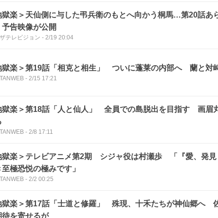
地獄楽＞天仙側に与した弔兵衛のもとへ向かう桐馬…第20話あ
、予告映像が公開
Bザテレビジョン
-
2/19 20:04
地獄楽＞第19話「相克と相生」 ついに蓬莱の内部へ 蘭と対
TANWEB
-
2/15 17:21
地獄楽＞第18話「人と仙人」 全員での島脱出を目指す 画眉
る
TANWEB
-
2/8 17:11
地獄楽＞テレビアニメ第2期 シジャ役は村瀬歩 「『愛、発見
き至極恐悦の極みです」
TANWEB
-
2/2 00:25
地獄楽＞第17話「士道と修羅」 殊現、十禾たちが神仙郷へ 
期待を寄せるが