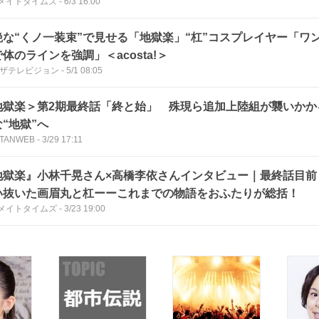
メイトタイムズ
-
6/3 16:00
艶な“くノ一装束”で見せる「地獄楽」“杠”コスプレイヤー「ワ
体のラインを強調」＜acosta!＞
Bザテレビジョン
-
5/1 08:05
地獄楽＞第2期最終話「終と始」 殊現ら追加上陸組が襲いかか
“地獄”へ
TANWEB
-
3/29 17:11
地獄楽』小林千晃さん×高橋李依さんインタビュー｜最終話目前
い抜いた画眉丸と杠ーーこれまでの物語をおふたりが総括！
メイトタイムズ
-
3/23 19:00