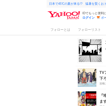
日本で45℃の夏が来る!? 猛暑を賢く
IDでもっと便利
ログイン
ボ
フォローとは
フォローリスト
T
下
攻略
『
ま