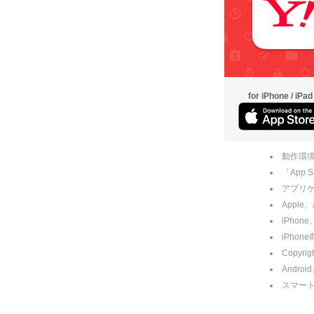
for iPhone / iPad
動作環境
「App
アプリケー
Apple
iPhone
iPho
Copyrig
Andro
スマー