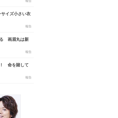
報告
ンサイズ小さい衣
報告
る 画眉丸は新
報告
！ 命を賭して
報告