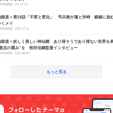
TANWEB
-
2/1 17:11
地獄楽＞第16話「不変と変化」 弔兵衛が蓮と対峙 鍛錬に励
いくメイ
TANWEB
-
1/25 17:11
地獄楽＞妖しく美しい神仙郷 あり得そうであり得ない世界を
“意志の重み”を 牧田佳織監督インタビュー
TANWEB
-
1/25 08:05
もっと見る