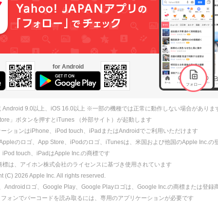
for Android
 Android 9.0以上、iOS 16.0以上 ※一部の機種では正常に動作しない場合がありま
 Store」ボタンを押すとiTunes （外部サイト）が起動します
ションはiPhone、iPod touch、iPadまたはAndroidでご利用いただけます
、Appleのロゴ、App Store、iPodのロゴ、iTunesは、米国および他国のApple Inc
、iPod touch、iPadはApple Inc.の商標です
ne商標は、アイホン株式会社のライセンスに基づき使用されています
ht (C)
2026
Apple Inc. All rights reserved.
id、Androidロゴ、Google Play、Google Playロゴは、Google Inc.の商標または
トフォンでバーコードを読み取るには、専用のアプリケーションが必要です