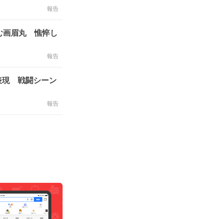
報告
む画眉丸 憔悴し
報告
表現 戦闘シーン
報告