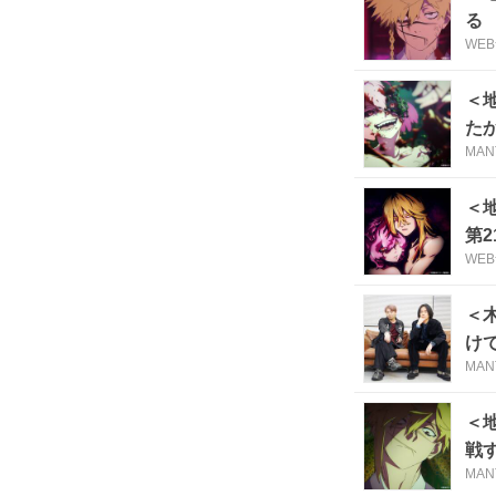
る
WE
＜
た
MAN
＜
第
WE
＜
け
MAN
＜
戦
MAN