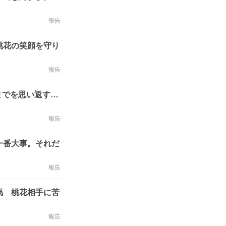
報告
桃花の笑顔を守り
報告
までを思い返す…
報告
一番大事。それだ
報告
馬 桃花相手に苦
報告