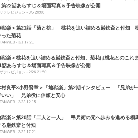
 第22話あらすじ＆場面写真＆予告映像が公開
Bザテレビジョン
-
3/5 20:00
地獄楽＞第21話「菊と桃」 桃花を追い詰める巌鉄斎と付知 
かった菊花
TANWEB
-
3/1 17:21
地獄楽＞桃花を追い詰める巌鉄斎と付知、菊花は桃花とのこれ
21話あらすじ＆場面写真＆予告映像が公開
Bザテレビジョン
-
2/26 21:50
木村良平×小野賢章＞「地獄楽」第2期インタビュー 「兄弟が
でいい」 兄弟役に信頼と安心
TANWEB
-
2/23 12:15
地獄楽＞第20話「二人と一人」 弔兵衛の元へ歩みを進める桐
する巌鉄斎と付知
TANWEB
-
2/22 17:21