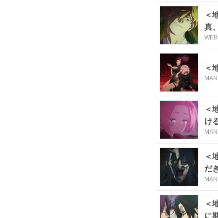
＜
真
WE
＜
MAN
＜
け
MAN
＜
だ
MAN
＜
に