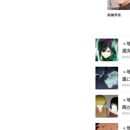
高橋李依
＜
眉
MAN
＜
遠
MAN
＜
画
MAN
＜