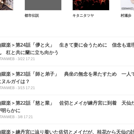
都市伝説
キタニタツヤ
村瀬歩
地獄楽＞第24話「儚と火」 生きて妻に会うために 信念も道
丸 杠と共に蘭に立ち向かう
TANWEB
-
3/22 17:21
地獄楽＞第23話「師と弟子」 典坐の無念を果たすため 一人
にヌルガイは？
TANWEB
-
3/15 17:21
地獄楽＞第22話「慈と業」 佐切とメイが練丹宮に到着 天仙
が明らかに
TANWEB
-
3/8 17:21
地獄楽＞練丹宮に辿り着いた佐切とメイだが、桂花から天仙の