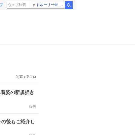
プ
ドルーリー朱瑛里 木田美緒莉
検索
写真：アフロ
！水着姿の新規描き
報告
その後もご紹介し