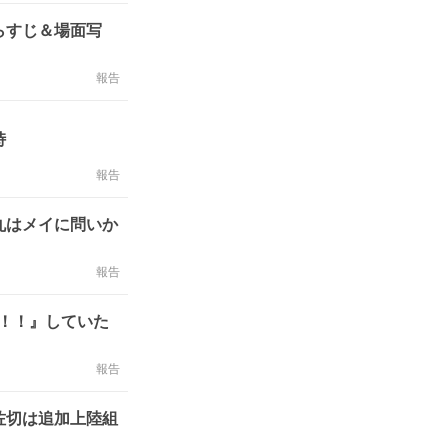
らすじ＆場面写
報告
峙
報告
丸はメイに問いか
報告
！！』していた
報告
佐切は追加上陸組