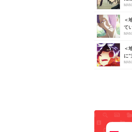
MAN
＜
て
MAN
＜
に
MAN