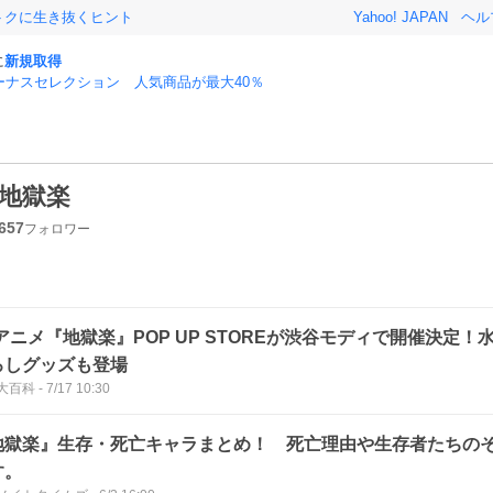
おトクに生き抜くヒント
Yahoo! JAPAN
ヘル
に
新規取得
ーナスセレクション 人気商品が最大40％
地獄楽
657
フォロワー
Vアニメ『地獄楽』POP UP STOREが渋谷モディで開催決定
ろしグッズも登場
大百科
-
7/17 10:30
地獄楽』生存・死亡キャラまとめ！ 死亡理由や生存者たちの
す。