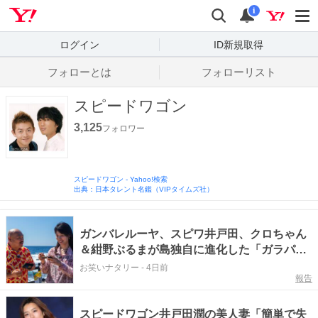
Yahoo! JAPAN
検索
通知数
i
ログイン
ID新規取得
フォローとは
フォローリスト
スピードワゴン
3,125
フォロワー
スピードワゴン
-
Yahoo!検索
出典：日本タレント名鑑（VIPタイムズ社）
ガンバレルーヤ、スピワ井戸田、クロちゃん
＆紺野ぶるまが島独自に進化した「ガラパゴ
スグルメ」を取材
お笑いナタリー
-
4日前
報告
スピードワゴン井戸田潤の美人妻「簡単で失