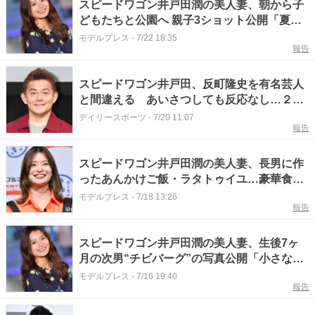
スピードワゴン井戸田潤の美人妻、朝から子
どもたちと公園へ 親子3ショット公開「夏ら
しさ全開」「癒ししかない」の声
モデルプレス
-
7/22 18:35
報告
スピードワゴン井戸田、反町隆史を有名芸人
と間違える あいさつしても反応なし…２８
年前の非礼詫びる
デイリースポーツ
-
7/20 11:07
報告
スピードワゴン井戸田潤の美人妻、長男に作
ったあんかけご飯・ラタトゥイユ…豪華食事
を公開「品数沢山で羨ましい」の声
モデルプレス
-
7/18 13:26
報告
スピードワゴン井戸田潤の美人妻、生後7ヶ
月の次男“チビバーグ”の写真公開「小さな歯
が可愛い」「パパにそっくり」と反響
モデルプレス
-
7/16 19:40
報告