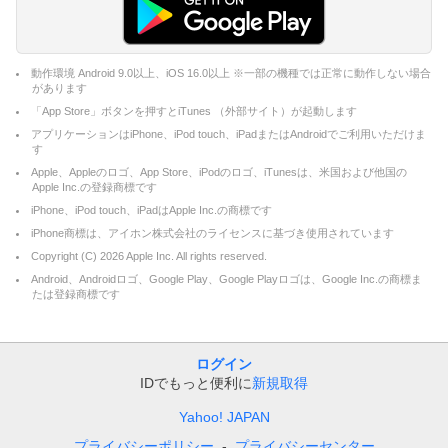
動作環境 Android 9.0以上、iOS 16.0以上 ※一部の機種では正常に動作しない場合
があります
「App Store」ボタンを押すとiTunes （外部サイト）が起動します
アプリケーションはiPhone、iPod touch、iPadまたはAndroidでご利用いただけま
す
Apple、Appleのロゴ、App Store、iPodのロゴ、iTunesは、米国および他国の
Apple Inc.の登録商標です
iPhone、iPod touch、iPadはApple Inc.の商標です
iPhone商標は、アイホン株式会社のライセンスに基づき使用されています
Copyright (C)
2026
Apple Inc. All rights reserved.
Android、Androidロゴ、Google Play、Google Playロゴは、Google Inc.の商標ま
たは登録商標です
ログイン
IDでもっと便利に
新規取得
Yahoo! JAPAN
プライバシーポリシー
プライバシーセンター