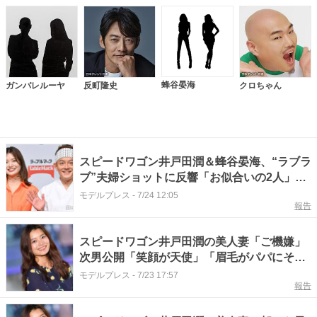
蜂谷晏海
ガンバレルーヤ
反町隆史
クロちゃん
スピードワゴン井戸田潤＆蜂谷晏海、“ラブラ
ブ”夫婦ショットに反響「お似合いの2人」
「幸せが溢れてる」
モデルプレス
-
7/24 12:05
報告
スピードワゴン井戸田潤の美人妻「ご機嫌」
次男公開「笑顔が天使」「眉毛がパパにそっ
くり」と反響
モデルプレス
-
7/23 17:57
報告