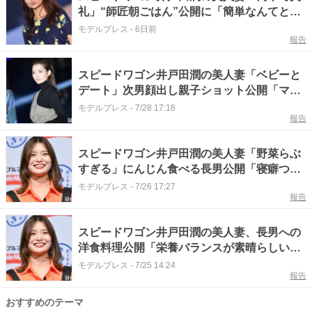
礼」“師匠朝ごはん”公開に「簡単なんてとん
でもない」「理想の和朝食」と反響
モデルプレス
-
6日前
報告
スピードワゴン井戸田潤の美人妻「ベビーと
デート」次男顔出し親子ショット公開「ママ
にもパパにも似てて愛らしい」「大きくなり
モデルプレス
-
7/28 17:16
報告
ましたね」と反響
スピードワゴン井戸田潤の美人妻「野菜らぶ
すぎる」にんじん食べる長男公開「寝癖つい
たままなの可愛い」「にんじん食べてて偉
モデルプレス
-
7/26 17:27
報告
い」の声
スピードワゴン井戸田潤の美人妻、長男への
洋食料理公開「栄養バランスが素晴らしい」
「カフェみたいでおしゃれ」と反響
モデルプレス
-
7/25 14:24
報告
おすすめのテーマ