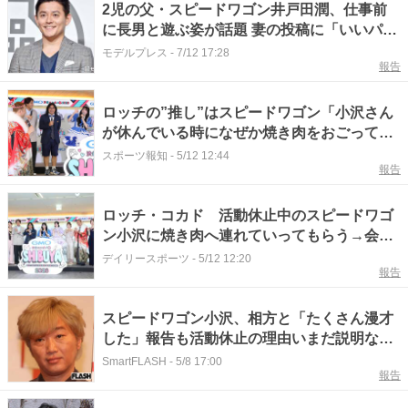
2児の父・スピードワゴン井戸田潤、仕事前
に長男と遊ぶ姿が話題 妻の投稿に「いいパパ
すぎる」「息子くん嬉しそう」の声
モデルプレス
-
7/12 17:28
報告
ロッチの”推し”はスピードワゴン「小沢さん
が休んでいる時になぜか焼き肉をおごっても
らった」事務所超えたお笑いイベント開催
スポーツ報知
-
5/12 12:44
報告
ロッチ・コカド 活動休止中のスピードワゴ
ン小沢に焼き肉へ連れていってもらう→会計
は「仕事をやってない小沢さん」
デイリースポーツ
-
5/12 12:20
報告
スピードワゴン小沢、相方と「たくさん漫才
した」報告も活動休止の理由いまだ説明な
し、ファンが抱くモヤモヤ
SmartFLASH
-
5/8 17:00
報告