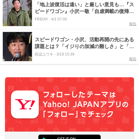
「地上波復活は遠い」と厳しい意見も…『ス
ピードワゴン』小沢一敬「自虐満載の復帰ラ
イブ」に潜入！
FRIDAY
-
4/1 07:00
報告
スピードワゴン・小沢、活動再開の先にある
課題とは？「イジりの加減の難しさ」と「芸
風の行方」 #エキスパートトピ
田辺ユウキ
-
3/19 15:39
報告