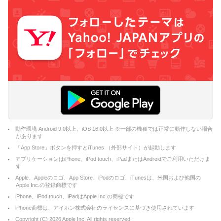
動作環境 Android 9.0以上、iOS 16.0以上 ※一部の機種では正常に動作しない場合
があります
「App Store」ボタンを押すとiTunes （外部サイト）が起動します
アプリケーションはiPhone、iPod touch、iPadまたはAndroidでご利用いただけま
す
Apple、Appleのロゴ、App Store、iPodのロゴ、iTunesは、米国および他国の
Apple Inc.の登録商標です
iPhone、iPod touch、iPadはApple Inc.の商標です
iPhone商標は、アイホン株式会社のライセンスに基づき使用されています
Copyright (C)
2026
Apple Inc. All rights reserved.