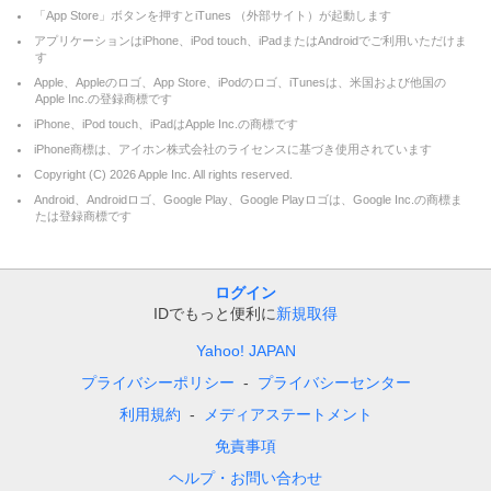
「App Store」ボタンを押すとiTunes （外部サイト）が起動します
アプリケーションはiPhone、iPod touch、iPadまたはAndroidでご利用いただけま
す
Apple、Appleのロゴ、App Store、iPodのロゴ、iTunesは、米国および他国の
Apple Inc.の登録商標です
iPhone、iPod touch、iPadはApple Inc.の商標です
iPhone商標は、アイホン株式会社のライセンスに基づき使用されています
Copyright (C)
2026
Apple Inc. All rights reserved.
Android、Androidロゴ、Google Play、Google Playロゴは、Google Inc.の商標ま
たは登録商標です
ログイン
IDでもっと便利に
新規取得
Yahoo! JAPAN
プライバシーポリシー
プライバシーセンター
利用規約
メディアステートメント
免責事項
ヘルプ・お問い合わせ