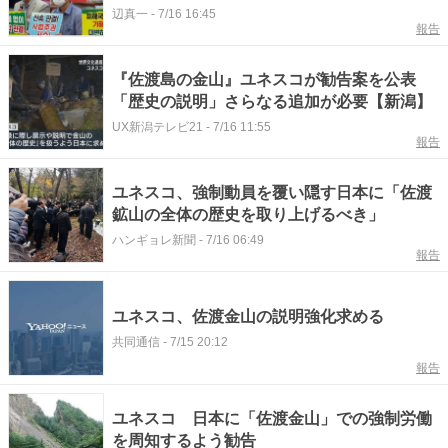
辺真一
-
7/16 16:45
報告
『佐渡島の金山』ユネスコが勧告案を公表
「歴史の説明」さらなる追加が必要【新潟】
UX新潟テレビ21
-
7/16 11:55
報告
ユネスコ、強制動員を覆い隠す日本に「佐渡
鉱山の全体の歴史を取り上げるべき」
ハンギョレ新聞
-
7/16 06:49
報告
ユネスコ、佐渡金山の説明強化求める
共同通信
-
7/15 20:12
報告
ユネスコ 日本に「佐渡金山」での強制労働
を周知するよう勧告