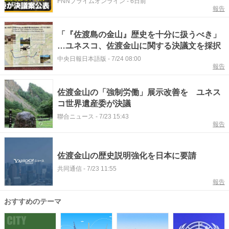
FNNプライムオンライン
-
6日前
報告
新潟
「『佐渡島の金山』歴史を十分に扱うべき」
…ユネスコ、佐渡金山に関する決議文を採択
中央日報日本語版
-
7/24 08:00
報告
佐渡金山の「強制労働」展示改善を ユネス
コ世界遺産委が決議
聯合ニュース
-
7/23 15:43
報告
佐渡金山の歴史説明強化を日本に要請
共同通信
-
7/23 11:55
報告
おすすめのテーマ