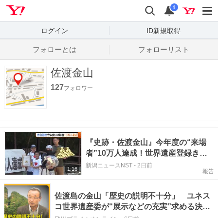
Yahoo! JAPAN
検索
通知数
i
ログイン
ID新規取得
フォローとは
フォローリスト
佐渡金山
127
フォロワー
『史跡・佐渡金山』今年度の“来場
者”10万人達成！世界遺産登録きっ
かけに増加 今年度は20万人超の見
新潟ニュースNST
-
2日前
1:16
報告
込み「佐渡の発展に貢献を」新潟
佐渡島の金山「歴史の説明不十分」 ユネス
コ世界遺産委が“展示などの充実”求める決議
案 佐渡市長「審議結果見て検討・対応を」