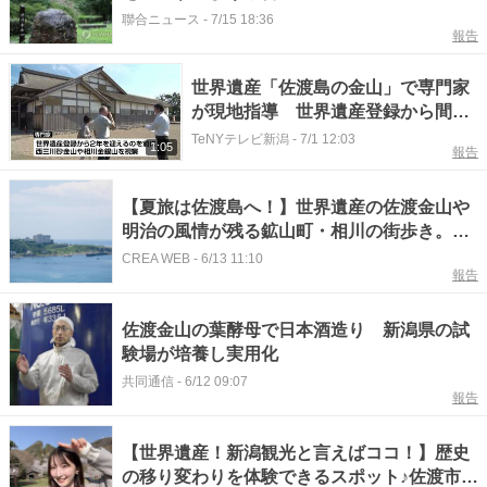
聯合ニュース
-
7/15 18:36
報告
世界遺産「佐渡島の金山」で専門家
が現地指導 世界遺産登録から間も
なく2年《新潟》
TeNYテレビ新潟
-
7/1 12:03
1:05
報告
【夏旅は佐渡島へ！】世界遺産の佐渡金山や
明治の風情が残る鉱山町・相川の街歩き。涼
を呼ぶスイーツ、島ならではの景色を見なが
CREA WEB
-
6/13 11:10
報告
ら夏グルメも楽しめる！
佐渡金山の葉酵母で日本酒造り 新潟県の試
験場が培養し実用化
共同通信
-
6/12 09:07
報告
【世界遺産！新潟観光と言えばココ！】歴史
の移り変わりを体験できるスポット♪佐渡市