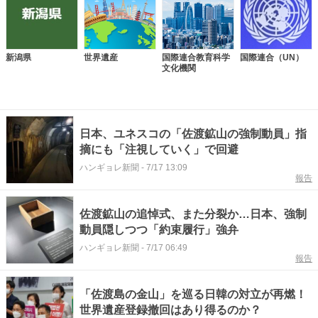
新潟県
世界遺産
国際連合教育科学
国際連合（UN）
文化機関
日本、ユネスコの「佐渡鉱山の強制動員」指
摘にも「注視していく」で回避
ハンギョレ新聞
-
7/17 13:09
報告
佐渡鉱山の追悼式、また分裂か…日本、強制
動員隠しつつ「約束履行」強弁
ハンギョレ新聞
-
7/17 06:49
報告
「佐渡島の金山」を巡る日韓の対立が再燃！
世界遺産登録撤回はあり得るのか？