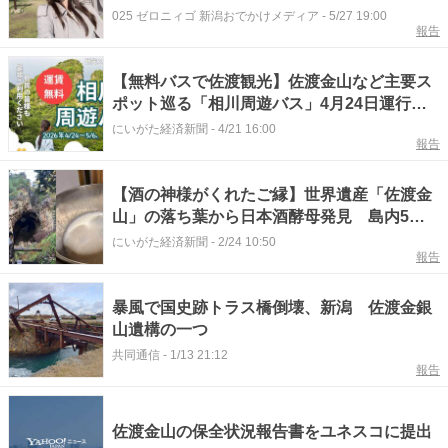
「史跡 佐渡金山」【新潟のひんやりスポッ
025 ゼロニィゴ 新潟おでかけメディア
-
5/27 19:00
報告
ト・グルメ特集2026】
【無料バスで佐渡観光】佐渡金山など主要ス
ポット巡る「相川周遊バス」4月24日運行開
始
にいがた経済新聞
-
4/21 16:00
報告
【酒の神様がくれたご縁】世界遺産「佐渡金
山」の落ち葉から日本酒酵母発見 島内5蔵
が同一酵母で酒造り、「にいがた酒の陣
にいがた経済新聞
-
2/24 10:50
報告
2026」で初披露へ
暴風で国史跡トラス橋倒壊、新潟 佐渡金銀
山遺構の一つ
共同通信
-
1/13 21:12
報告
佐渡金山の保全状況報告書をユネスコに提出