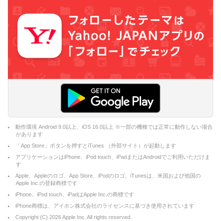
動作環境 Android 9.0以上、iOS 16.0以上 ※一部の機種では正常に動作しない場合
があります
「App Store」ボタンを押すとiTunes （外部サイト）が起動します
アプリケーションはiPhone、iPod touch、iPadまたはAndroidでご利用いただけま
す
Apple、Appleのロゴ、App Store、iPodのロゴ、iTunesは、米国および他国の
Apple Inc.の登録商標です
iPhone、iPod touch、iPadはApple Inc.の商標です
iPhone商標は、アイホン株式会社のライセンスに基づき使用されています
Copyright (C)
2026
Apple Inc. All rights reserved.