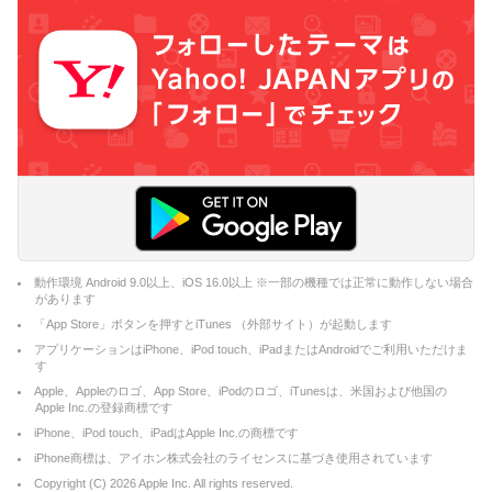
動作環境 Android 9.0以上、iOS 16.0以上 ※一部の機種では正常に動作しない場合
があります
「App Store」ボタンを押すとiTunes （外部サイト）が起動します
アプリケーションはiPhone、iPod touch、iPadまたはAndroidでご利用いただけま
す
Apple、Appleのロゴ、App Store、iPodのロゴ、iTunesは、米国および他国の
Apple Inc.の登録商標です
iPhone、iPod touch、iPadはApple Inc.の商標です
iPhone商標は、アイホン株式会社のライセンスに基づき使用されています
Copyright (C)
2026
Apple Inc. All rights reserved.