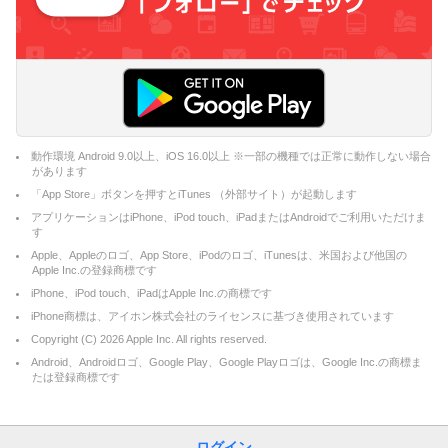
動作環境 Android 9.0以上、iOS 16.0以上 ※一部の機種では正常に動作しない場合
があります
「App Store」ボタンを押すとiTunes （外部サイト）が起動します
アプリケーションはiPhone、iPod touch、iPadまたはAndroidでご利用いただけま
す
Apple、Appleのロゴ、App Store、iPodのロゴ、iTunesは、米国および他国の
Apple Inc.の登録商標です
iPhone、iPod touch、iPadはApple Inc.の商標です
iPhone商標は、アイホン株式会社のライセンスに基づき使用されています
Copyright (C)
2026
Apple Inc. All rights reserved.
Android、Androidロゴ、Google Play、Google Playロゴは、Google Inc.の商標ま
たは登録商標です
ログイン