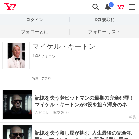
Yahoo! JAPAN
検索
通知数
i
ログイン
ID新規取得
フォローとは
フォローリスト
マイケル・キートン
147
フォロワー
写真：アフロ
記憶を失う老ヒットマンの最期の完全犯罪！
マイケル・キートンが3役を担う渾身のネ
オ・ノワール
ムビコレ
-
9/22 20:05
報告
記憶を失う殺し屋が挑む“人生最後の完全犯