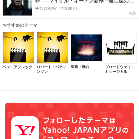
罪”──マイケル・キートン新作『殺し屋のプ
ロット』12月公開へ
FRONTROW
-
9/20 09:07
報告
おすすめのテーマ
演劇・舞台
ベン・アフレック
ロバート・パティ
ブロードウェイ・
ンソン
ミュージカル