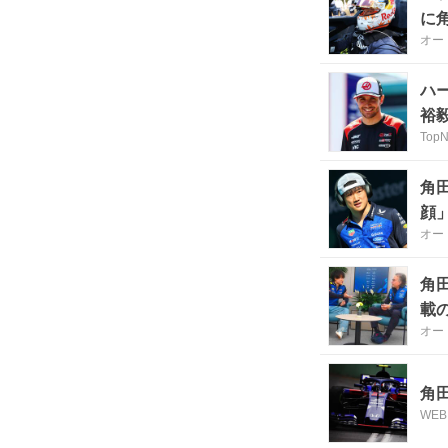
に
オー
ハ
裕
Top
角
顔
オー
角
載の
オー
角
WEB