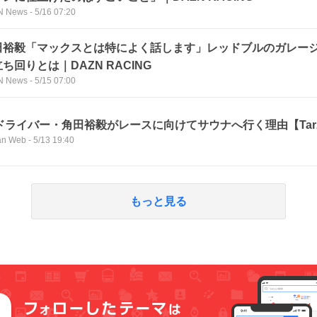
N News
-
5/16 07:20
田裕毅「マックスとは特によく話します」レッドブルのガレー
ち回りとは｜DAZN RACING
N News
-
5/15 07:00
1ドライバー・角田裕毅がレースに向けてサウナへ行く理由【Tarz
an Web
-
5/13 19:40
もっと見る