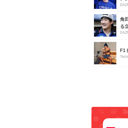
DAZ
角
る立
DAZ
F
Tarz