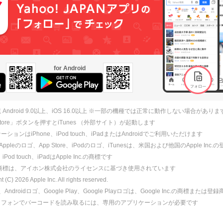
for Android
 Android 9.0以上、iOS 16.0以上 ※一部の機種では正常に動作しない場合がありま
 Store」ボタンを押すとiTunes （外部サイト）が起動します
ションはiPhone、iPod touch、iPadまたはAndroidでご利用いただけます
、Appleのロゴ、App Store、iPodのロゴ、iTunesは、米国および他国のApple Inc
、iPod touch、iPadはApple Inc.の商標です
ne商標は、アイホン株式会社のライセンスに基づき使用されています
ht (C)
2026
Apple Inc. All rights reserved.
id、Androidロゴ、Google Play、Google Playロゴは、Google Inc.の商標または
トフォンでバーコードを読み取るには、専用のアプリケーションが必要です