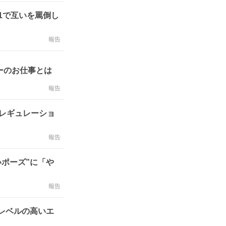
1で互いを罵倒し
報告
ーのお仕事とは
報告
レギュレーショ
報告
いポーズ”に「や
報告
レベルの高いエ