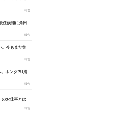
報告
後任候補に角田
報告
い。今もまだ笑
報告
へ。ホンダPU搭
報告
ーのお仕事とは
報告