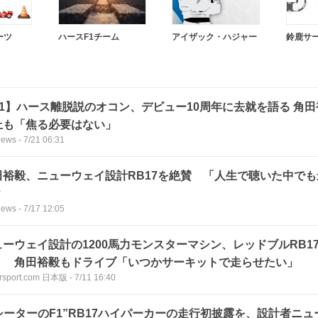
ーツ
ハースF1チーム
アイザック・ハジャー
鈴鹿サ
F1】ハース離脱説のオコン、デビュー10周年に去就を語る 角
上も「焦る必要はない」
News
-
7/21 06:31
田裕毅、ニューウェイ設計RB17を絶賛 「人生で聴いた中で
？
News
-
7/17 12:05
ューウェイ設計の1200馬力モンスターマシン、レッドブルRB1
！ 角田裕毅もドライブ「いつかサーキットで走らせたい」
rsport.com 日本版
-
7/11 16:40
2シーターのF1”RB17ハイパーカーの走行初披露を、設計者ニ