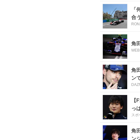
「
合
RON
角
WEB
角
ンで
DAZ
【
っ
スポ
角
ンジ