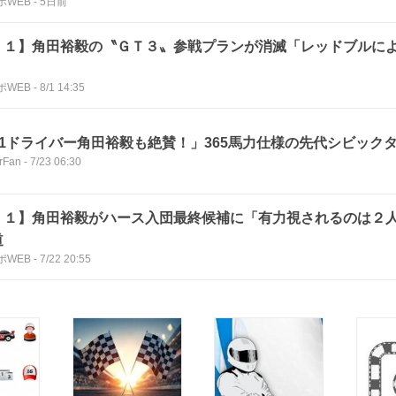
ポWEB
-
5日前
Ｆ１】角田裕毅の〝ＧＴ３〟参戦プランが消滅「レッドブルに
」
ポWEB
-
8/1 14:35
F1ドライバー角田裕毅も絶賛！」365馬力仕様の先代シビック
rFan
-
7/23 06:30
Ｆ１】角田裕毅がハース入団最終候補に「有力視されるのは２
道
ポWEB
-
7/22 20:55