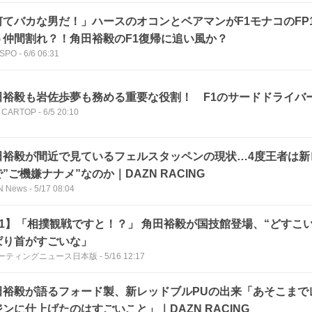
何てバカな男だ！」ハースのオコンとベアマンがF1モナコのFP
う仲間割れ？！角田裕毅のF1復帰に追い風か？
SPO
-
6/6 06:31
田裕毅も岩佐歩夢も務める重要な役割！ F1のサードドライバ
 CARTOP
-
6/5 20:10
田裕毅が間近で見ているフェルスタッペンの現状…4度王者は新
”ご機嫌ナナメ”なのか｜DAZN RACING
N News
-
5/17 08:04
F1】「相撲観戦ですと！？」 角田裕毅が国技館登場、“どすこ
ぱり首がすごいな」
ーティングニュース日本版
-
5/16 12:17
田裕毅が語るフォード製、新レッドブルPUの出来「あそこまで
ンに仕上げたのはすごいこと」｜DAZN RACING