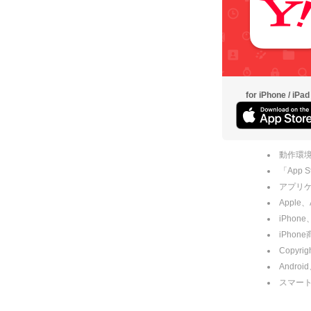
for iPhone / iPad
動作環境
「App
アプリケー
Apple
iPhone
iPho
Copyrig
Andro
スマー