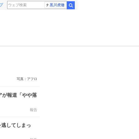
プ
黒川虎徹
検索
写真：アフロ
アが報道「やや落
報告
を逃してしまっ