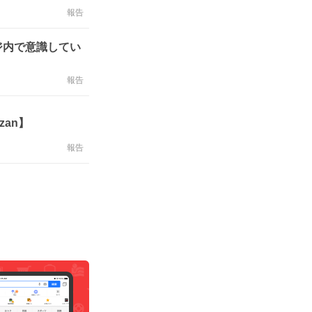
報告
ジ内で意識してい
報告
an】
報告