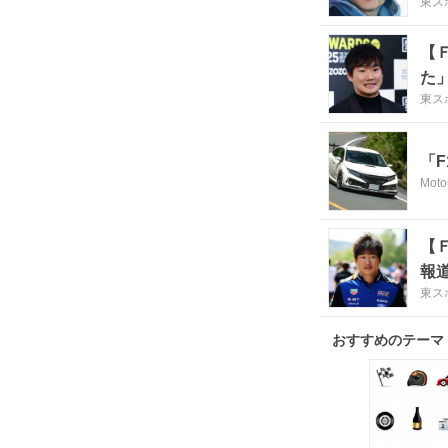
東ス
【
た
東ス
「
Moto
【
報
東ス
おすすめのテーマ