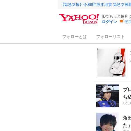
【緊急支援】令和8年熊本地震 緊急支援
IDでもっと便利
ログイン
初
フォローとは
フォローリスト
ブ
ち
CoC
角
た