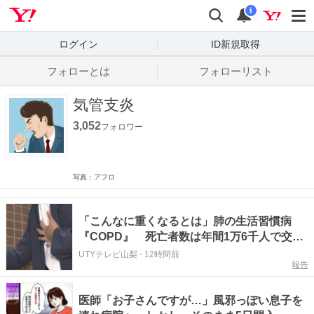
Yahoo! JAPAN
検索
通知数
i
ログイン
ID新規取得
フォローとは
フォローリスト
気管支炎
3,052
フォロワー
写真：アフロ
「こんなに重くなるとは」肺の生活習慣病
『COPD』 死亡者数は年間1万6千人で交通
事故死亡者の6倍 医師が警鐘
UTYテレビ山梨
-
12時間前
報告
医師「お子さんですが…」風邪っぽい息子を