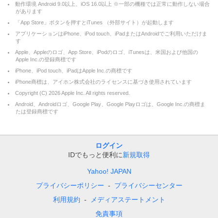
動作環境 Android 9.0以上、iOS 16.0以上 ※一部の機種では正常に動作しない場合
があります
「App Store」ボタンを押すとiTunes （外部サイト）が起動します
アプリケーションはiPhone、iPod touch、iPadまたはAndroidでご利用いただけま
す
Apple、Appleのロゴ、App Store、iPodのロゴ、iTunesは、米国および他国の
Apple Inc.の登録商標です
iPhone、iPod touch、iPadはApple Inc.の商標です
iPhone商標は、アイホン株式会社のライセンスに基づき使用されています
Copyright (C)
2026
Apple Inc. All rights reserved.
Android、Androidロゴ、Google Play、Google Playロゴは、Google Inc.の商標ま
たは登録商標です
ログイン
IDでもっと便利に
新規取得
Yahoo! JAPAN
プライバシーポリシー
プライバシーセンター
利用規約
メディアステートメント
免責事項