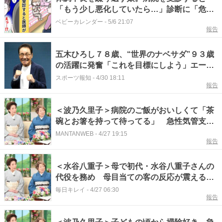
「もう少し悪化していたら…」診断に「危な
かった」と後悔
ベビーカレンダー
-
5/6 21:07
報告
五木ひろし７８歳、“世界のナベサダ”９３歳
の活躍に発奮「これを目標にしよう」エージ
シュートも目指す
スポーツ報知
-
4/30 18:11
報告
＜波乃久里子＞病院のご飯がおいしくて「茶
碗とお箸を持って待ってる」 急性気管支炎
で入院、病室で掃除や美顔術も 「徹子の部
MANTANWEB
-
4/27 19:15
報告
屋」で
＜水谷八重子＞母で初代・水谷八重子さんの
代役を務め 母目当ての客の反応が震えるほ
ど怖かったと告白 波乃久里子と「徹子の部
毎日キレイ
-
4/27 06:30
報告
屋」出演