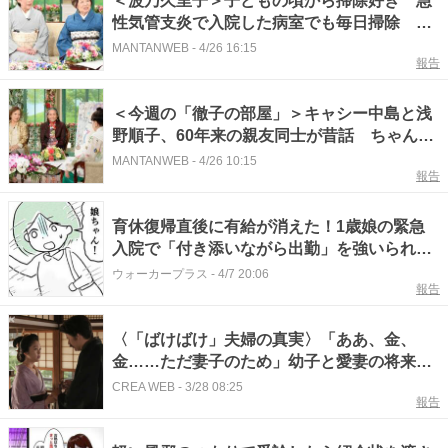
＜波乃久里子＞子どもの頃から掃除好き 急
性気管支炎で入院した病室でも毎日掃除 水
谷八重子と「徹子の部屋」出演
MANTANWEB
-
4/26 16:15
報告
＜今週の「徹子の部屋」＞キャシー中島と浅
野順子、60年来の親友同士が昔話 ちゃんみ
な、初登場で傷ついた過去や葛藤を告白
MANTANWEB
-
4/26 10:15
報告
育休復帰直後に有給が消えた！1歳娘の緊急
入院で「付き添いながら出勤」を強いられた
母の壮絶な二重生活【作者に聞く】
ウォーカープラス
-
4/7 20:06
報告
〈「ばけばけ」夫婦の真実〉「ああ、金、
金……ただ妻子のため」幼子と愛妻の将来を
憂うあまり、容貌は激変し…夫・八雲の“最後
CREA WEB
-
3/28 08:25
報告
の日々”でセツがとった“驚きの行動”とは