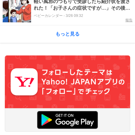
軽い風邪のつもりで受診したら紹介状を渡さ
れた！「お子さんの症状ですが…」その後、
5日間入院したワケ
ベビーカレンダー
-
3/26 09:32
報告
もっと見る