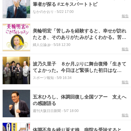
筆者が探る #エキスパートトピ
なかのかおり
-
5/22 17:00
報告
美輪明宏「苦しみを経験すると、幸せが訪れ
たとき、そのありがたみがよくわかる。苦し
みは幸せになるためのプロセスと考えて」
婦人公論.jp
-
5/18 12:30
報告
波乃久里子 ８か月ぶりに舞台復帰「生きて
てよかった。今日ほど緊張した初日はな
い」 急性気管支炎で入退院繰り返すも回復
スポーツ報知
-
5/9 16:34
報告
し、元気な姿
五木ひろし、体調回復し全国ツアー 支えへ
の感謝語る
週刊大阪日日新聞
-
5/7 18:00
報告
体調不良を繰り返す娘。病院を受診すると