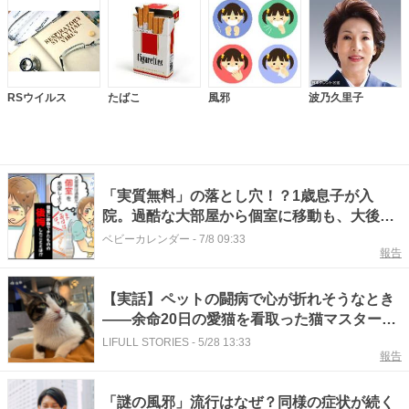
RSウイルス
たばこ
風邪
波乃久里子
「実質無料」の落とし穴！？1歳息子が入
院。過酷な大部屋から個室に移動も、大後悔
したワケ
ベビーカレンダー
-
7/8 09:33
報告
【実話】ペットの闘病で心が折れそうなとき
――余命20日の愛猫を看取った猫マスターが
語る“心のセルフケア”
LIFULL STORIES
-
5/28 13:33
報告
「謎の風邪」流行はなぜ？同様の症状が続く