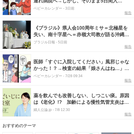
連れ病院へ→しかし、そのまま5日間入
院！？診断結果とは
ベビーカレンダー
-
3日前
報告
《ブラジル》県人会100周年ミサ＝北極星を
失い、南十字星へ＝赤嶺大司教が語る沖縄移
民の誇り＝「異邦人」からブラジル社会の礎
ブラジル日報
-
5日前
報告
へ
医師「すぐに入院してください」風邪じゃな
かった！？→検査の結果「娘さんはね…」思
わぬ原因にゾッ！
ベビーカレンダー
-
7/28 09:34
報告
薬を飲んでも改善しない、しつこい痰。原因
は《老化》!? 加齢による慢性気管支炎は、
老眼や白髪と同じで自然なことなので…
婦人公論.jp
-
7/8 12:30
報告
おすすめのテーマ