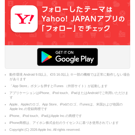
動作環境 Android 9.0以上、iOS 16.0以上 ※一部の機種では正常に動作しない場合
があります
「App Store」ボタンを押すとiTunes （外部サイト）が起動します
アプリケーションはiPhone、iPod touch、iPadまたはAndroidでご利用いただけま
す
Apple、Appleのロゴ、App Store、iPodのロゴ、iTunesは、米国および他国の
Apple Inc.の登録商標です
iPhone、iPod touch、iPadはApple Inc.の商標です
iPhone商標は、アイホン株式会社のライセンスに基づき使用されています
Copyright (C)
2026
Apple Inc. All rights reserved.